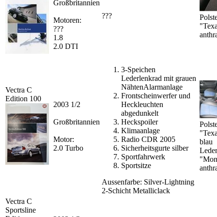
Großbritannien
???
Polst
Motoren:
"Tex
???
anthra
1.8
2.0 DTI
3-Speichen
Lederlenkrad mit grauen
NähtenAlarmanlage
Vectra C
Frontscheinwerfer und
Edition 100
2003 1/2
Heckleuchten
abgedunkelt
Großbritannien
Heckspoiler
Polst
Klimaanlage
"Tex
Motor:
Radio CDR 2005
blau
2.0 Turbo
Sicherheitsgurte silber
Lede
Sportfahrwerk
"Mon
Sportsitze
anthra
Aussenfarbe: Silver-Lightning
2-Schicht Metalliclack
Vectra C
Sportsline