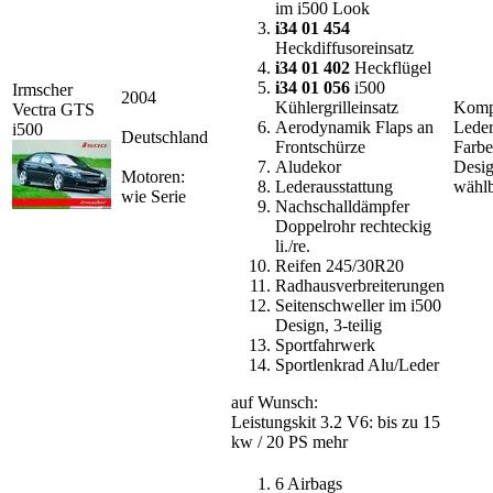
im i500 Look
i34 01 454
Heckdiffusoreinsatz
i34 01 402
Heckflügel
i34 01 056
i500
Irmscher
2004
Kühlergrilleinsatz
Kompl
Vectra GTS
Aerodynamik Flaps an
Leder
i500
Deutschland
Frontschürze
Farbe
Aludekor
Desig
Motoren:
Lederausstattung
wähl
wie Serie
Nachschalldämpfer
Doppelrohr rechteckig
li./re.
Reifen 245/30R20
Radhausverbreiterungen
Seitenschweller im i500
Design, 3-teilig
Sportfahrwerk
Sportlenkrad Alu/Leder
auf Wunsch:
Leistungskit 3.2 V6: bis zu 15
kw / 20 PS mehr
6 Airbags