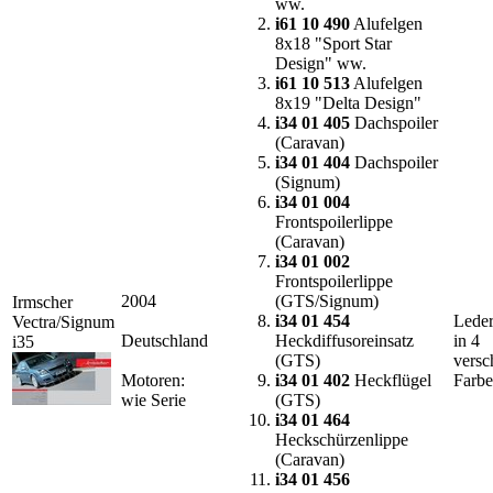
ww.
i61 10 490
Alufelgen
8x18 "Sport Star
Design" ww.
i61 10 513
Alufelgen
8x19 "Delta Design"
i34 01 405
Dachspoiler
(Caravan)
i34 01 404
Dachspoiler
(Signum)
i34 01 004
Frontspoilerlippe
(Caravan)
i34 01 002
Frontspoilerlippe
2004
(GTS/Signum)
Irmscher
i34 01 454
Leder
Vectra/Signum
Deutschland
Heckdiffusoreinsatz
in 4
i35
(GTS)
versc
Motoren:
i34 01 402
Heckflügel
Farb
wie Serie
(GTS)
i34 01 464
Heckschürzenlippe
(Caravan)
i34 01 456