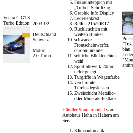
Fußraumteppich mit
„Turbo“ Schriftzug
Graphic Info Display
Vectra C GTS
Lederlenkrad
Turbo Edition
2003 1/2
Reifen 215/50R17
Rückleuchten mit
Deutschland
weißen Blinker
Polst
Schweiz
schwarze
"Tex
Frontscheinwerfer,
blau
Motor:
chromumrandet
Lede
2.0 Turbo
seitliche Blinkleuchten
"Mon
weiß
anthra
Sportfahrwerk 20mm
tiefer gelegt
Türgriffe in Wagenfarbe
verchromte
Türeinstiegsleisten
Zweischicht Metallic–
oder Mineraleffektlack
Händler Sondermodell
vom
Autohaus Hahn in Haltern am
See.
Klimaautomatik