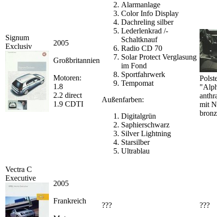
Alarmanlage
Color Info Display
Dachreling silber
Lederlenkrad /-
Signum
Schaltknauf
2005
Exclusiv
Radio CD 70
Solar Protect Verglasung
Großbritannien
im Fond
Sportfahrwerk
Motoren:
Polst
Tempomat
1.8
"Alp
2.2 direct
anthra
Außenfarben:
1.9 CDTI
mit N
bronz
Digitalgrün
Saphierschwarz
Silver Lightning
Starsilber
Ultrablau
Vectra C
Executive
2005
Frankreich
???
???