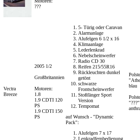
Motoren:
???
5- Türig oder Caravan
Alarmanlage
Alufelgen 6 1/2 x 16
Klimaanlage
Lederlenkrad
Nebelscheinwerfer
Radio CD 30
2005 1/2
Reifen 215/55R16
Rückleuchten dunkel
Polst
Großbritannien
getönt
"Ath
schwarze
blau
Vectra
Motoren:
Frontscheinwerfer
Breeze
1.8
Stoßfänger Sport
Polst
1.9 CDTI 120
Version
"???"
PS
Tempomat
anthra
1.9 CDTI 150
PS
auf Wunsch - "Dynamic
Pack":
Alufelgen 7 x 17
Lenkradfernbedienung