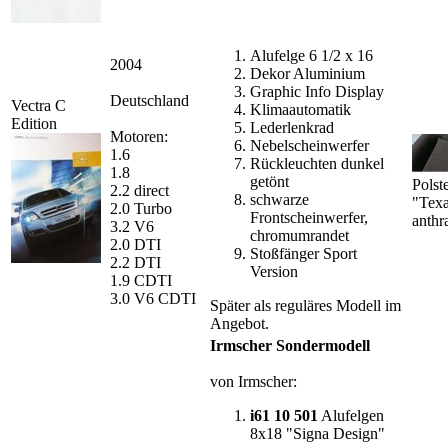
Alufelge 6 1/2 x 16
2004
Dekor Aluminium
Graphic Info Display
Deutschland
Vectra C
Klimaautomatik
Edition
Lederlenkrad
Motoren:
Nebelscheinwerfer
1.6
Rückleuchten dunkel
1.8
getönt
Polst
2.2 direct
schwarze
"Tex
2.0 Turbo
Frontscheinwerfer,
anthra
3.2 V6
chromumrandet
2.0 DTI
Stoßfänger Sport
2.2 DTI
Version
1.9 CDTI
3.0 V6 CDTI
Später als reguläres Modell im
Angebot.
Irmscher Sondermodell
von Irmscher:
i61 10 501
Alufelgen
8x18 "Signa Design"