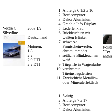
Alufelge 6 1/2 x 16
Bordcomputer
Dekor Aluminium
Graphic Info Display
Vectra C
2003 1/2
Lederlenkrad
Silverline
Rückleuchten mit
Deutschland
weißen Blinker
schwarze
Motoren:
Frontscheinwerfer,
Polst
1.8
chromumrandet
"Tex
2.2
seitliche Blinkleuchten
anthra
2.0 DTI
weiß
2.2 DTI
Türgriffe in Wagenfarbe
verchromte
Türeinstiegsleisten
Zweischicht Metallic–
oder Mineraleffektlack
5-türig
Alufelge 7 x 17
Bordcomputer
Dekor Aluminium