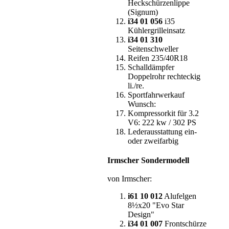
Heckschürzenlippe
(Signum)
i34 01 056
i35
Kühlergrilleinsatz
i34 01 310
Seitenschweller
Reifen 235/40R18
Schalldämpfer
Doppelrohr rechteckig
li./re.
Sportfahrwerkauf
Wunsch:
Kompressorkit für 3.2
V6: 222 kw / 302 PS
Lederausstattung ein-
oder zweifarbig
Irmscher Sondermodell
von Irmscher:
i61 10 012
Alufelgen
8½x20 "Evo Star
Design"
i34 01 007
Frontschürze