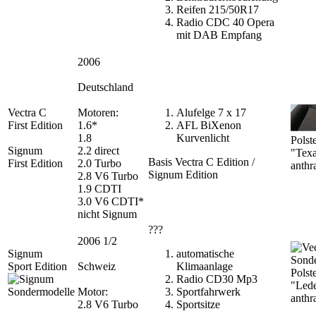
Reifen 215/50R17
Radio CDC 40 Opera
mit DAB Empfang
2006
Deutschland
Vectra C
Motoren:
Alufelge 7 x 17
First Edition
1.6*
AFL BiXenon
1.8
Kurvenlicht
Polst
Signum
2.2 direct
"Tex
Basis Vectra C Edition /
First Edition
2.0 Turbo
anthra
Signum Edition
2.8 V6 Turbo
1.9 CDTI
3.0 V6 CDTI*
nicht Signum
???
2006 1/2
Signum
automatische
Sport Edition
Schweiz
Klimaanlage
Polst
Radio CD30 Mp3
"Led
Motor:
Sportfahrwerk
anthra
2.8 V6 Turbo
Sportsitze