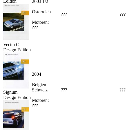
Edition
2003 1/2
Österreich
???
???
Motoren:
???
Vectra C
Design Edition
2004
Belgien
Schweiz
???
???
Signum
Design Edition
Motoren:
???