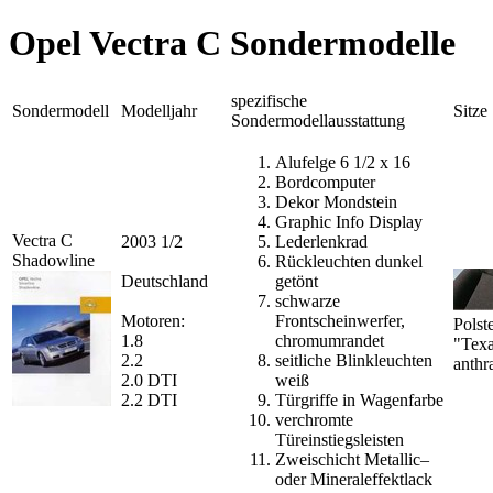
Opel Vectra C Sondermodelle
spezifische
Sondermodell
Modelljahr
Sitze
Sondermodellausstattung
Alufelge 6 1/2 x 16
Bordcomputer
Dekor Mondstein
Graphic Info Display
Vectra C
2003 1/2
Lederlenkrad
Shadowline
Rückleuchten dunkel
Deutschland
getönt
schwarze
Motoren:
Frontscheinwerfer,
Polst
1.8
chromumrandet
"Tex
2.2
seitliche Blinkleuchten
anthra
2.0 DTI
weiß
2.2 DTI
Türgriffe in Wagenfarbe
verchromte
Türeinstiegsleisten
Zweischicht Metallic–
oder Mineraleffektlack