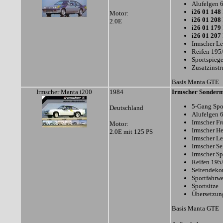
Alufelgen 
i26 01 148
Motor:
i26 01 208
2.0E
i26 01 179
i26 01 207
Irmscher Le
Reifen 195
Sportspiege
Zusatzinst
Basis Manta GTE
Irmscher Manta i200
1984
Irmscher Sonderm
5-Gang Spo
Deutschland
Alufelgen 
Irmscher Fr
Motor:
Irmscher H
2.0E mit 125 PS
Irmscher Le
Irmscher Se
Irmscher Sp
Reifen 195
Seitendeko
Sportfahrw
Sportsitze
Übersetzung
Basis Manta GTE