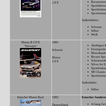
Recarositze
2.0 E
Sportfahrw
Sportlenkr
Sportinstr
Außenfarben:
Schwarz
Silber
Weiß
Manta B GT/E
1981
Alufelgen 6
"Silverjet"
Frontspoile
Schweiz
Motorhaub
Recaro Spor
Motor:
Scheinwerf
2.0 E
Silver Jet
Sportlenkr
SR Chassis
Sportinstr
Außenfarbe:
Silber
Irmscher Manta Real
1982
Irmscher Sonderm
4-Gang Get
Deutschland