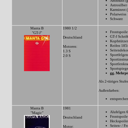
Anthrazit (g
Astrosilber 
Karminrot (
Polarweiss
Schwarz
Manta B
1980 1/2
Frontspoile
"GT-J"
GT-J Schrif
Deutschland
Kopfstütze
Reifen 185
Motoren:
Seitendeko
1.3 S
Sportfelgen
2.0 S
Sportinstr
Sportlenkr
Sportspiege
gg. Mehrpr
Als 2-türiges Stuf
Außenfarben:
entspreche
Manta B
1981
Alufelgen 6
"Magic"
Frontspoile
Deutschland
Heckspoile
Seiten- / F
Motor: