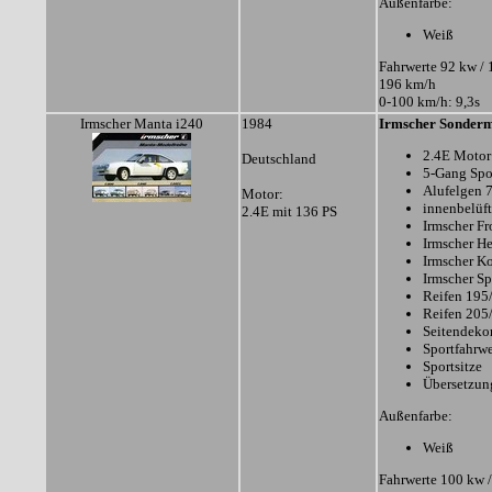
Außenfarbe:
Weiß
Fahrwerte 92 kw / 
196 km/h
0-100 km/h: 9,3s
Irmscher Manta i240
1984
Irmscher Sonderm
2.4E Motor
Deutschland
5-Gang Spo
Alufelgen 
Motor:
innenbelüf
2.4E mit 136 PS
Irmscher Fr
Irmscher H
Irmscher Ko
Irmscher Sp
Reifen 195
Reifen 205
Seitendeko
Sportfahrw
Sportsitze
Übersetzung
Außenfarbe:
Weiß
Fahrwerte 100 kw /