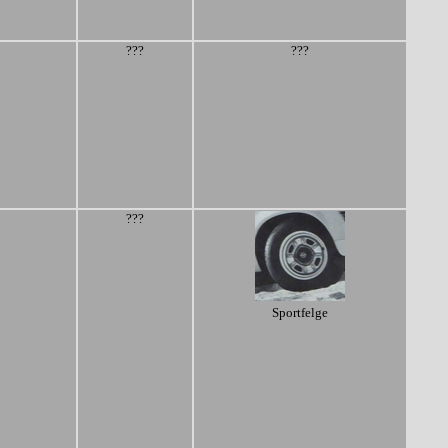
???
???
???
Sportfelge