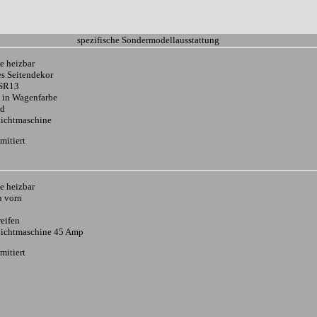
spezifische Sondermodellausstattung
e heizbar
s Seitendekor
5SR13
 in Wagenfarbe
ad
Lichtmaschine
mitiert
e heizbar
n vorn
reifen
 Lichtmaschine 45 Amp
mitiert