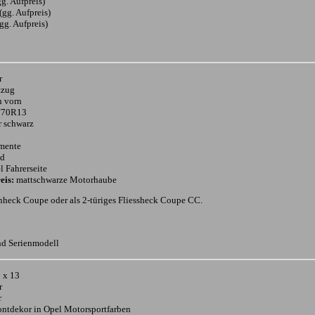
g. Aufpreis)
(gg. Aufpreis)
gg. Aufpreis)
r
tzug
n vorn
/70R13
r schwarz
umente
ad
l Fahrerseite
eis:
mattschwarze Motorhaube
enheck Coupe oder als 2-türiges Fliessheck Coupe CC.
nd Serienmodell
 x 13
r
r
rontdekor in Opel Motorsportfarben