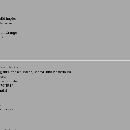
oßdämpfer
lensitze
 in Orange
erk
 Sportlenkrad
g für Handschuhfach, Motor- und Kofferraum
sser
Heckspoiler
5/70HR13
ntial
l
eterzähler