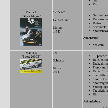
Grün
Rot
Manta A
1975 1/2
Gasdruckst
"Black Magic"
Recaroscha
Deutschland
Radio
Seitendekor
Motor:
Sportfahrw
1.9 E
Außenfarbe:
Schwarz
Manta B
???
3-Speichen
"Sport 2000E"
Beleuchtun
Schweiz
Drehzahlme
Front- und 
Motor:
Reifen 18
2.0 E
Sperrdiffere
Sportdekor
Sportfelgen
Sportspiege
Tageskilom
Uhr
Außenfarben: