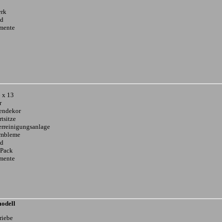
erk
ad
umente
 x 13
r
endekor
tsitze
erreinigungsanlage
 Embleme
ad
 Pack
umente
odell
riebe