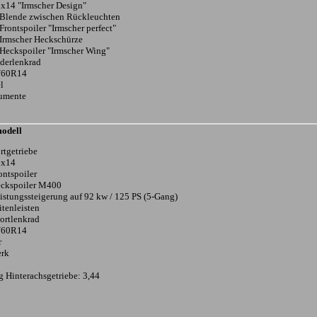
6x14 "Irmscher Design"
Blende zwischen Rückleuchten
Frontspoiler "Irmscher perfect"
Irmscher Heckschürze
Heckspoiler "Irmscher Wing"
derlenkrad
/60R14
l
rumente
odell
rtgetriebe
6x14
ontspoiler
eckspoiler M400
istungssteigerung auf 92 kw / 125 PS (5-Gang)
itenleisten
ortlenkrad
/60R14
r
erk
 Hinterachsgetriebe: 3,44