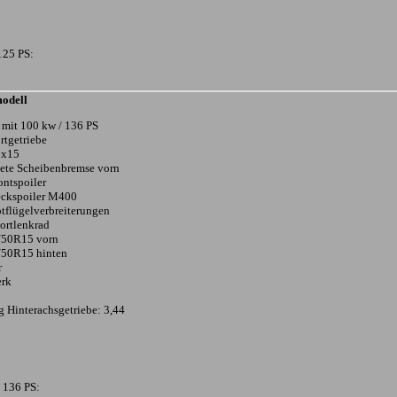
125 PS:
odell
 mit 100 kw / 136 PS
rtgetriebe
7x15
tete Scheibenbremse vorn
ontspoiler
eckspoiler M400
tflügelverbreiterungen
ortlenkrad
/50R15 vorn
/50R15 hinten
r
erk
 Hinterachsgetriebe: 3,44
 136 PS: