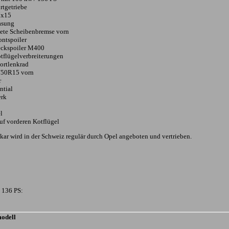
rtgetriebe
7x15
asung
tete Scheibenbremse vorn
ontspoiler
eckspoiler M400
tflügelverbreiterungen
ortlenkrad
/50R15 vorn
r
ntial
erk
l
uf vorderen Kotflügel
ar wird in der Schweiz regulär durch Opel angeboten und vertrieben.
 136 PS:
odell