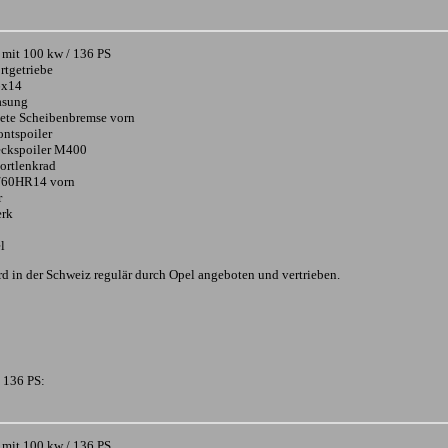
 mit 100 kw / 136 PS
rtgetriebe
6x14
asung
tete Scheibenbremse vorn
ontspoiler
eckspoiler M400
ortlenkrad
/60HR14 vorn
r
erk
l
d in der Schweiz regulär durch Opel angeboten und vertrieben.
 136 PS:
 mit 100 kw / 136 PS