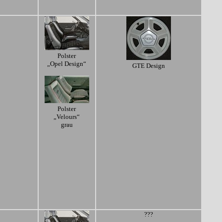
Polster
„Opel Design“
GTE Design
Polster
„Velours“
grau
???