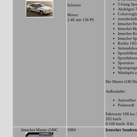
5-Gang Spo
Schweiz
Alufelgen 
Colorvergl
Motor:
innenbelüf
2.4E mit 136 PS
Irmscher Fr
Irmscher H
Irmscher Ko
Irmscher Sp
Reifen 195
Seitendeko
Sperrdiffere
Sportfahrw
Sportsitze
Sportspiege
Windsplit a
Der Manta i240 Dak
Außenfarbe:
Astrosilber
Polarweiß
Fahrwerte 100 kw /
202 km/h
0-100 km/h: 8,8s
Irmscher Manta i240C
1984
Irmscher Sonderm