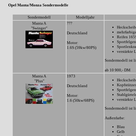
Opel Manta/Monza Sondermodelle
Sondermodell
Modelljahr
Manta A
???
Heckscheib
"Swinger"
mehrfarbige
Deutschland
Reifen 16
Sportfelgen
Motor:
Sportlenkr
1.6S (59kw/80PS)
verstärkte 
Sondermodell ist li
ab 10 900,- DM
Manta A
1973
Heckscheib
"Plus"
Kopfstütze
Deutschland
Sportfelgen
Stahlgürtel
Motor:
verstärkte
1.6 (50kw/68PS)
Sondermodell ist li
Außenfarbe:
Blau
Gelb