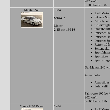
202 km/h
0-100 km/h: 8,8s
Manta i240
1984
2.4E Motor
5-Gang Spo
Schweiz
Alufelgen 
Colorvergl
Motor:
innenbelüf
2.4E mit 136 PS
Irmscher Fr
Irmscher H
Irmscher Sp
Reifen 195
Seitendeko
Sportfahrw
Sportsitze
Sportspiege
Der Manta i240 wir
Außenfarbe:
Astrosilber
Polarweiß
Fahrwerte 100 kw /
202 km/h
0-100 km/h: 8,8s
Manta i240 Dakar
1984
2.4E Motor