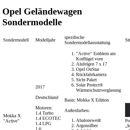
Opel Geländewagen
Sondermodelle
spezifische
Sondermodell
Modelljahr
Si
Sondermodellausstattung
"Active" Emblem am
Kotflügel vorn
Alufelgen 7 x 17
Opel OnStar
Rückfahrkamera
Sicht Paket
Solar Protect®
2017
Wärmeschutzverglasung
Deutschland
Basis: Mokka X Edition
Motoren:
Außenfarben:
1.4 Turbo
Mokka X
1.4 ECOTEC
Abaloneweiß
Po
"Active"
1.4 LPG
Argonsilber
„M
1.6