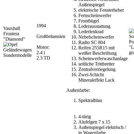
Außenspiegel
elektrische Fensterheber
Fernscheinwerfer
Frontbügel
1994
Lederausstattung
Vauxhall
Lederlenkrad
Frontera
Großbritannien
Nebelscheinwerfer
"Diamond"
Po
Radio SC 804
Motor:
"L
Reifen 255R15 mit
2.4 i
gr
weißer Beschriftung
2.3 TD
Scheinwerferwaschanlage
seitliche Trittbretter
Zentralverriegelung
Zwei-Schicht
Mineraleffekt Lack
Außenfarbe:
Spektralblau
4-türig
Alufelgen 7 x 15
Außenspiegel elektrisch /
in Wagenfarbe