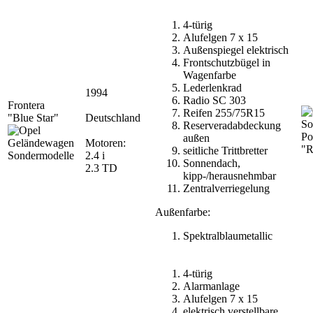
4-türig
Alufelgen 7 x 15
Außenspiegel elektrisch
Frontschutzbügel in
Wagenfarbe
Lederlenkrad
1994
Radio SC 303
Frontera
Reifen 255/75R15
"Blue Star"
Deutschland
Reserveradabdeckung
Po
außen
Motoren:
"R
seitliche Trittbretter
2.4 i
Sonnendach,
2.3 TD
kipp-/herausnehmbar
Zentralverriegelung
Außenfarbe:
Spektralblaumetallic
4-türig
Alarmanlage
Alufelgen 7 x 15
elektrisch verstellbare