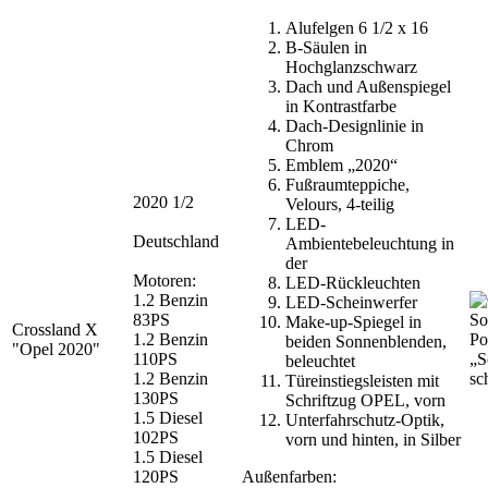
Alufelgen 6 1/2 x 16
B-Säulen in
Hochglanzschwarz
Dach und Außenspiegel
in Kontrastfarbe
Dach-Designlinie in
Chrom
Emblem „2020“
Fußraumteppiche,
2020 1/2
Velours, 4-teilig
LED-
Deutschland
Ambientebeleuchtung in
der
Motoren:
LED-Rückleuchten
1.2 Benzin
LED-Scheinwerfer
83PS
Make-up-Spiegel in
Crossland X
1.2 Benzin
Po
beiden Sonnenblenden,
"Opel 2020"
110PS
„S
beleuchtet
1.2 Benzin
sc
Türeinstiegsleisten mit
130PS
Schriftzug OPEL, vorn
1.5 Diesel
Unterfahrschutz-Optik,
102PS
vorn und hinten, in Silber
1.5 Diesel
120PS
Außenfarben: