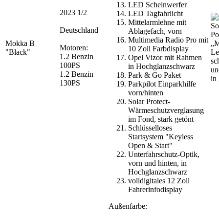
LED Scheinwerfer
2023 1/2
LED Tagfahrlicht
Mittelarmlehne mit
Deutschland
Ablagefach, vorn
Po
Multimedia Radio Pro mit
Mokka B
„M
Motoren:
10 Zoll Farbdisplay
"Black"
Le
1.2 Benzin
Opel Vizor mit Rahmen
sc
100PS
in Hochglanzschwarz
un
1.2 Benzin
Park & Go Paket
in
130PS
Parkpilot Einparkhilfe
vorn/hinten
Solar Protect-
Wärmeschutzverglasung
im Fond, stark getönt
Schlüsselloses
Startsystem "Keyless
Open & Start"
Unterfahrschutz-Optik,
vorn und hinten, in
Hochglanzschwarz
volldigitales 12 Zoll
Fahrerinfodisplay
Außenfarbe: