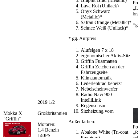
Graphit Grau (Metallic)*
Po
Lava Rot (Unilack)
„L
Onyx Schwarz
br
(Metallic)*
Safran Orange (Metallic)*
*g
Schnee Weiß (Unilack)*
* gg. Aufpreis
Alufelgen 7 x 18
ergonomischer Aktiv-Sitz
Griffin Fussmatten
Griffin Zeichen an der
Fahrzeugseite
Klimaautomatik
Lederlenkrad beheizt
Nebelscheinwerfer
Radio Navi 900
IntelliLink
2019 1/2
Regensensor
Sitzheizung vorn
Mokka X
Großbritannien
"Griffin"
Außenfarben:
Motoren:
Po
1.4 Benzin
Abalone White (Tri-coat
„R
140PS
Premium)
sc