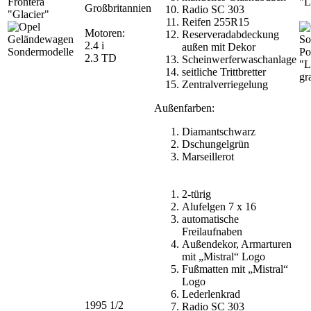
Frontera
"L
Großbritannien
Radio SC 303
"Glacier"
Reifen 255R15
Motoren:
Reserveradabdeckung
2.4 i
außen mit Dekor
Po
2.3 TD
Scheinwerferwaschanlage
"L
seitliche Trittbretter
gr
Zentralverriegelung
Außenfarben:
Diamantschwarz
Dschungelgrün
Marseillerot
2-türig
Alufelgen 7 x 16
automatische
Freilaufnaben
Außendekor, Armarturen
mit „Mistral“ Logo
Fußmatten mit „Mistral“
Logo
Lederlenkrad
1995 1/2
Radio SC 303