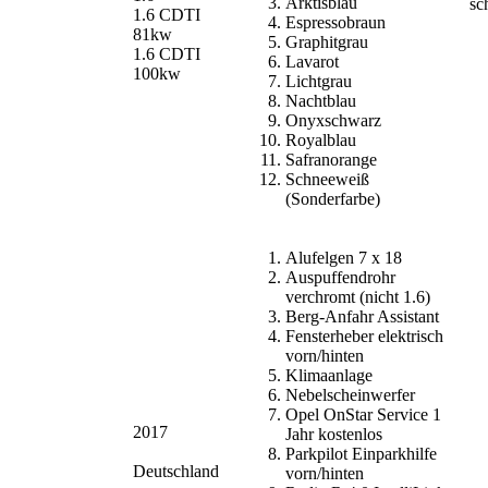
Arktisblau
sc
1.6 CDTI
Espressobraun
81kw
Graphitgrau
1.6 CDTI
Lavarot
100kw
Lichtgrau
Nachtblau
Onyxschwarz
Royalblau
Safranorange
Schneeweiß
(Sonderfarbe)
Alufelgen 7 x 18
Auspuffendrohr
verchromt (nicht 1.6)
Berg-Anfahr Assistant
Fensterheber elektrisch
vorn/hinten
Klimaanlage
Nebelscheinwerfer
Opel OnStar Service 1
2017
Jahr kostenlos
Parkpilot Einparkhilfe
Deutschland
vorn/hinten