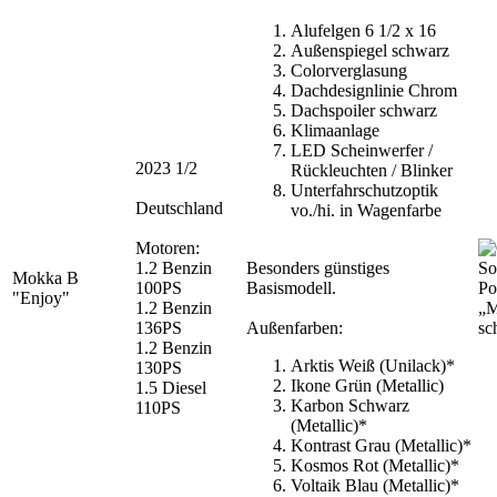
Alufelgen 6 1/2 x 16
Außenspiegel schwarz
Colorverglasung
Dachdesignlinie Chrom
Dachspoiler schwarz
Klimaanlage
LED Scheinwerfer /
2023 1/2
Rückleuchten / Blinker
Unterfahrschutzoptik
Deutschland
vo./hi. in Wagenfarbe
Motoren:
1.2 Benzin
Besonders günstiges
Mokka B
100PS
Basismodell.
Po
"Enjoy"
1.2 Benzin
„M
136PS
Außenfarben:
sc
1.2 Benzin
Arktis Weiß (Unilack)*
130PS
Ikone Grün (Metallic)
1.5 Diesel
Karbon Schwarz
110PS
(Metallic)*
Kontrast Grau (Metallic)*
Kosmos Rot (Metallic)*
Voltaik Blau (Metallic)*