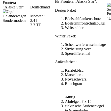
für Frontera „Alaska Star“:
Frontera
"Alaska Star"
Deutschland
Design Paket
Po
Motoren:
"L
Edelstahlflankenschutz
2.4 i
Edelstahlfrontschutzbügel
2.3 TD
Weitstrahler
Winter Paket:
Scheinwerferwaschanlage
Sitzheizung vorn
Sperrdifferential
Außenfarben:
Karibikblau
Marseillerot
Novaschwarz
Rauchgrau
4-türig
Alufelgen 7 x 15
elektrische Außenspiegel
in Wagenfarbe