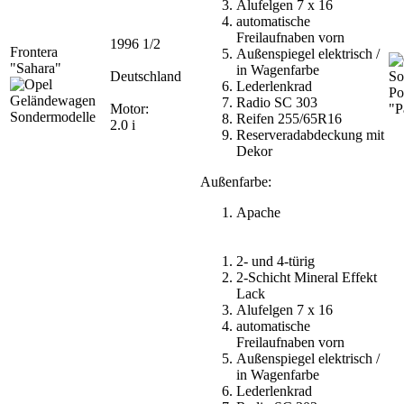
Alufelgen 7 x 16
automatische
Freilaufnaben vorn
1996 1/2
Frontera
Außenspiegel elektrisch /
"Sahara"
in Wagenfarbe
Deutschland
Lederlenkrad
Po
Radio SC 303
Motor:
"P
Reifen 255/65R16
2.0 i
Reserveradabdeckung mit
Dekor
Außenfarbe:
Apache
2- und 4-türig
2-Schicht Mineral Effekt
Lack
Alufelgen 7 x 16
automatische
Freilaufnaben vorn
Außenspiegel elektrisch /
in Wagenfarbe
Lederlenkrad