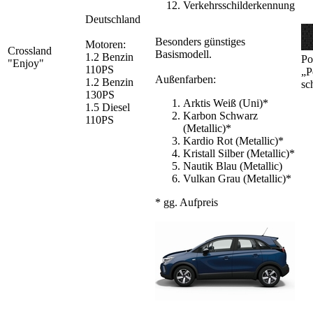
Verkehrsschilderkennung
Deutschland
Besonders günstiges
Motoren:
Crossland
Basismodell.
1.2 Benzin
Po
"Enjoy"
110PS
„P
Außenfarben:
1.2 Benzin
sc
130PS
Arktis Weiß (Uni)*
1.5 Diesel
Karbon Schwarz
110PS
(Metallic)*
Kardio Rot (Metallic)*
Kristall Silber (Metallic)*
Nautik Blau (Metallic)
Vulkan Grau (Metallic)*
* gg. Aufpreis