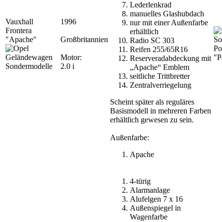
Lederlenkrad
manuelles Glashubdach
Vauxhall
1996
nur mit einer Außenfarbe
Frontera
erhältlich
"Apache"
Großbritannien
Radio SC 303
Po
Reifen 255/65R16
Motor:
"P
Reserveradabdeckung mit
2.0 i
„Apache“ Emblem
seitliche Trittbretter
Zentralverriegelung
Scheint später als reguläres
Basismodell in mehreren Farben
erhältlich gewesen zu sein.
Außenfarbe:
Apache
4-türig
Alarmanlage
Alufelgen 7 x 16
Außenspiegel in
Wagenfarbe