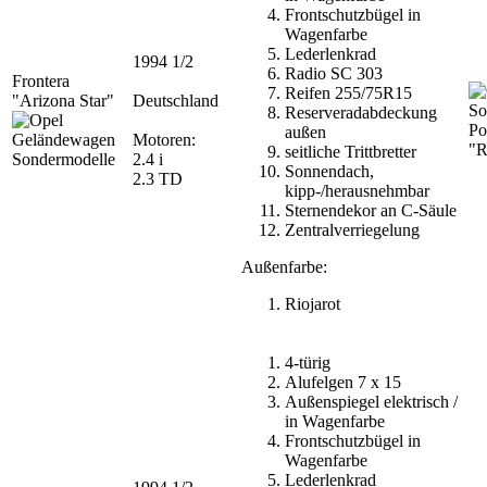
Frontschutzbügel in
Wagenfarbe
Lederlenkrad
1994 1/2
Radio SC 303
Frontera
Reifen 255/75R15
"Arizona Star"
Deutschland
Reserveradabdeckung
Po
außen
Motoren:
"R
seitliche Trittbretter
2.4 i
Sonnendach,
2.3 TD
kipp-/herausnehmbar
Sternendekor an C-Säule
Zentralverriegelung
Außenfarbe:
Riojarot
4-türig
Alufelgen 7 x 15
Außenspiegel elektrisch /
in Wagenfarbe
Frontschutzbügel in
Wagenfarbe
Lederlenkrad