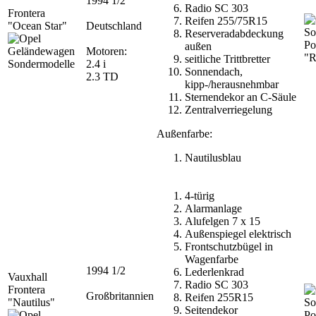
1994 1/2
Radio SC 303
Frontera
Reifen 255/75R15
"Ocean Star"
Deutschland
Reserveradabdeckung
Po
außen
Motoren:
"R
seitliche Trittbretter
2.4 i
Sonnendach,
2.3 TD
kipp-/herausnehmbar
Sternendekor an C-Säule
Zentralverriegelung
Außenfarbe:
Nautilusblau
4-türig
Alarmanlage
Alufelgen 7 x 15
Außenspiegel elektrisch
Frontschutzbügel in
Wagenfarbe
1994 1/2
Lederlenkrad
Vauxhall
Radio SC 303
Frontera
Großbritannien
Reifen 255R15
"Nautilus"
Seitendekor
Po