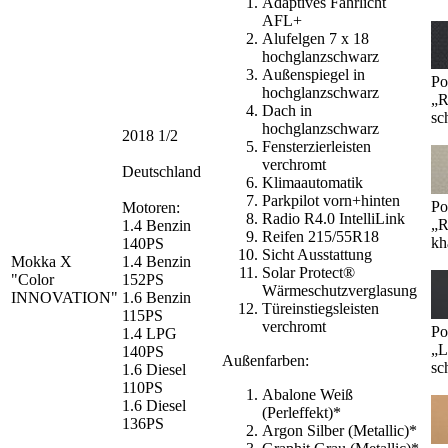
Adaptives Fahrlicht
AFL+
Alufelgen 7 x 18
hochglanzschwarz
Außenspiegel in
Po
hochglanzschwarz
„R
Dach in
sc
hochglanzschwarz
2018 1/2
Fensterzierleisten
verchromt
Deutschland
Klimaautomatik
Parkpilot vorn+hinten
Po
Motoren:
Radio R4.0 IntelliLink
„R
1.4 Benzin
Reifen 215/55R18
kh
140PS
Sicht Ausstattung
Mokka X
1.4 Benzin
Solar Protect®
"Color
152PS
Wärmeschutzverglasung
INNOVATION"
1.6 Benzin
Türeinstiegsleisten
115PS
verchromt
Po
1.4 LPG
„L
140PS
Außenfarben:
sc
1.6 Diesel
110PS
Abalone Weiß
1.6 Diesel
(Perleffekt)*
136PS
Argon Silber (Metallic)*