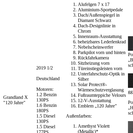
Alufelgen 7 x 17
Aluminium-Sportpedale
Dach/Außenspiegel in
Diamant Schwarz
Dach-Designlinie in
Chrom
Innenraum-Ausstattung
beheizbares Lederlenkrad
Nebelscheinwerfer
Parkpilot vorn und hinten
Po
Rückfahrkamera
„B
Sitzheizung vorn
sc
2019 1/2
Türeinstiegsleisten vorn
Unterfahrschutz-Optik in
Deutschland
Silber
Solar Protect®-
Motoren:
Wärmeschutzverglasung
gg
1.2 Benzin
Fußraumteppiche Velours
Grandland X
130PS
12-V-Ausstattung
Po
"120 Jahre"
1.6 Benzin
Emblem „120 Jahre"
„H
180PS
sc
1.5 Diesel
Außenfarben:
130PS
Amethyst Violett
1.5 Diesel
(Metallic)*
177PS