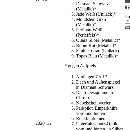
Diamant Schwarz
gg
(Metallic)*
Jade Weiß (Unilack)*
Po
Mondstein Grau
„L
(Metallic)*
sc
Perlmutt Weiß
(Perleffekt)*
Quarz Silber (Metallic)*
Rubin Rot (Metallic)*
Saphier Grau (Unilack)
Topas Blau (Metallic)*
* gegen Aufpreis
Alufelgen 7 x 17
Dach und Außenspiegel
in Diamant Schwarz
Dach-Designlinie in
Chrom
Nebelscheinwerfer
Parkpilot, Einparkhilfe
vorn und hinten
Rückfahrkamera
2020 1/2
Unterfahrschutz-Optik,
vorn und hinten, in Silber