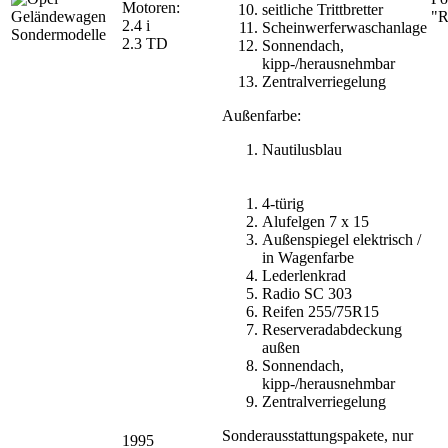
Motoren:
seitliche Trittbretter
"R
2.4 i
Scheinwerferwaschanlage
2.3 TD
Sonnendach,
kipp-/herausnehmbar
Zentralverriegelung
Außenfarbe:
Nautilusblau
4-türig
Alufelgen 7 x 15
Außenspiegel elektrisch /
in Wagenfarbe
Lederlenkrad
Radio SC 303
Reifen 255/75R15
Reserveradabdeckung
außen
Sonnendach,
kipp-/herausnehmbar
Zentralverriegelung
Sonderausstattungspakete, nur
1995