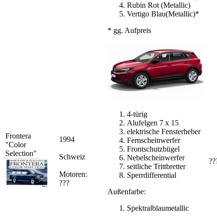
Rubin Rot (Metallic)
Vertigo Blau(Metallic)*
* gg. Aufpreis
4-türig
Alufelgen 7 x 15
elektrische Fensterheber
Frontera
1994
Fernscheinwerfer
"Color
Frontschutzbügel
Selection"
Schweiz
Nebelscheinwerfer
??
seitliche Trittbretter
Motoren:
Sperrdifferential
???
Außenfarbe:
Spektralblaumetallic