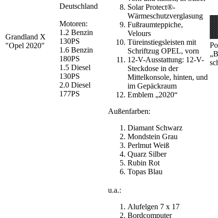
Deutschland
Solar Protect®-
Wärmeschutzverglasung
Motoren:
Fußraumteppiche,
1.2 Benzin
Velours
Grandland X
130PS
Türeinstiegsleisten mit
Po
"Opel 2020"
1.6 Benzin
Schriftzug OPEL, vorn
„B
180PS
12-V-Ausstattung: 12-V-
sc
1.5 Diesel
Steckdose in der
130PS
Mittelkonsole, hinten, und
2.0 Diesel
im Gepäckraum
177PS
Emblem „2020“
Außenfarben:
Diamant Schwarz
Mondstein Grau
Perlmut Weiß
Quarz Silber
Rubin Rot
Topas Blau
u.a.:
Alufelgen 7 x 17
Bordcomputer