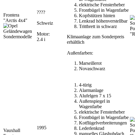
elektrische Fensterheber
Frontbügel in Wagenfarbe
????
Frontera
Kopfstützen hinten
"Arctis 4x4"
Lenkrad höhenverstellbar
Schweiz
Trittbrett in schwarz
Po
Motor:
"R
Klimaanlage zum Sonderpreis
2.4 i
erhältlich
Außenfarben:
Marseillerot
Novaschwarz
4-türig
Alarmanlage
Alufelgen 7 x 15
Außenspiegel in
Wagenfarbe
elektrische Fensterheber
Frontbügel in Wagenfarbe
Kotflügelverbreiterungen
1995
Lederlenkrad
Vauxhall
Po
manuelles Glashubdach