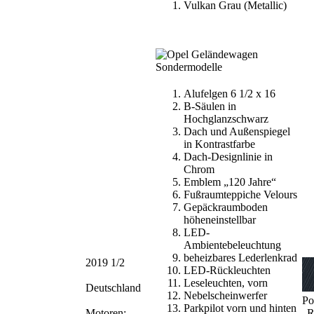
Vulkan Grau (Metallic)
Alufelgen 6 1/2 x 16
B-Säulen in
Hochglanzschwarz
Dach und Außenspiegel
in Kontrastfarbe
Dach-Designlinie in
Chrom
Emblem „120 Jahre“
Fußraumteppiche Velours
Gepäckraumboden
höheneinstellbar
LED-
Ambientebeleuchtung
beheizbares Lederlenkrad
2019 1/2
LED-Rückleuchten
Leseleuchten, vorn
Deutschland
Nebelscheinwerfer
Po
Parkpilot vorn und hinten
Motoren:
„R