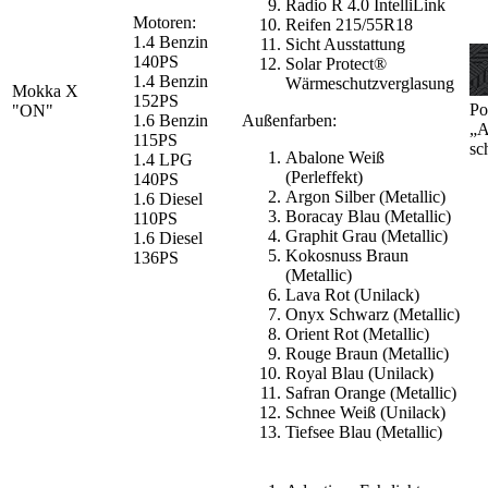
Radio R 4.0 IntelliLink
Motoren:
Reifen 215/55R18
1.4 Benzin
Sicht Ausstattung
140PS
Solar Protect®
1.4 Benzin
Wärmeschutzverglasung
Mokka X
152PS
Po
"ON"
1.6 Benzin
Außenfarben:
„A
115PS
sc
Abalone Weiß
1.4 LPG
(Perleffekt)
140PS
Argon Silber (Metallic)
1.6 Diesel
Boracay Blau (Metallic)
110PS
Graphit Grau (Metallic)
1.6 Diesel
Kokosnuss Braun
136PS
(Metallic)
Lava Rot (Unilack)
Onyx Schwarz (Metallic)
Orient Rot (Metallic)
Rouge Braun (Metallic)
Royal Blau (Unilack)
Safran Orange (Metallic)
Schnee Weiß (Unilack)
Tiefsee Blau (Metallic)