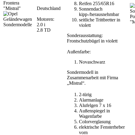
Frontera
Reifen 255/65R16
"Mistral"
Deutschland
Sonnendach
kipp-/herausnehmbar
Po
Motoren:
seitliche Trittbretter in
"M
2.0 i
violett
2.8 TD
Sonderausstattung:
Frontschutzbügel in violett
Außenfarbe:
Novaschwarz
Sondermodell in
Zusammenarbeit mit Firma
„Mistral“.
2-türig
Alarmanlage
Alufelgen 7 x 16
Außenspiegel in
Wagenfarbe
Colorverglasung
elektrische Fensterheber
vorn