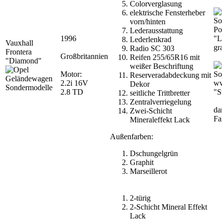
Colorverglasung
elektrische Fensterheber
vorn/hinten
Po
Lederausstattung
1996
"L
Lederlenkrad
Vauxhall
gr
Radio SC 303
Frontera
Großbritannien
Reifen 255/65R16 mit
"Diamond"
weißer Beschriftung
Motor:
Reserveradabdeckung mit
2.2i 16V
ww
Dekor
2.8 TD
"S
seitliche Trittbretter
Zentralverriegelung
da
Zwei-Schicht
Fa
Mineraleffekt Lack
Außenfarben:
Dschungelgrün
Graphit
Marseillerot
2-türig
2-Schicht Mineral Effekt
Lack