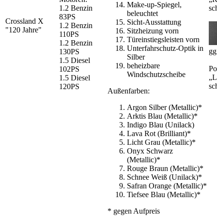
Make-up-Spiegel,
1.2 Benzin
sc
beleuchtet
83PS
Crossland X
Sicht-Ausstattung
1.2 Benzin
"120 Jahre"
Sitzheizung vorn
110PS
Türeinstiegsleisten vorn
1.2 Benzin
Unterfahrschutz-Optik in
gg
130PS
Silber
1.5 Diesel
beheizbare
Po
102PS
Windschutzscheibe
„L
1.5 Diesel
sc
120PS
Außenfarben:
Argon Silber (Metallic)*
Arktis Blau (Metallic)*
Indigo Blau (Unilack)
Lava Rot (Brilliant)*
Licht Grau (Metallic)*
Onyx Schwarz
(Metallic)*
Rouge Braun (Metallic)*
Schnee Weiß (Unilack)*
Safran Orange (Metallic)*
Tiefsee Blau (Metallic)*
* gegen Aufpreis