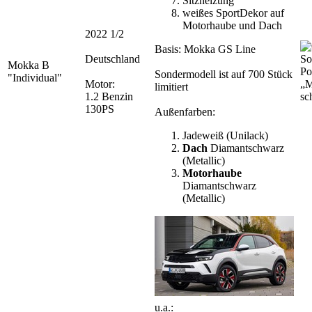
Sitzheizung
weißes SportDekor auf
Motorhaube und Dach
2022 1/2
Basis: Mokka GS Line
Deutschland
Mokka B
Po
Sondermodell ist auf 700 Stück
"Individual"
Motor:
„M
limitiert
1.2 Benzin
sc
130PS
Außenfarben:
Jadeweiß (Unilack)
Dach
Diamantschwarz
(Metallic)
Motorhaube
Diamantschwarz
(Metallic)
u.a.: