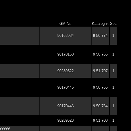
GM Nr.
Katalognr.
Stk.
90168984
9 50 774
1
90170160
9 50 766
1
90289522
9 51 707
1
90170445
9 50 765
1
90170446
9 50 764
1
90289523
9 51 708
1
199999