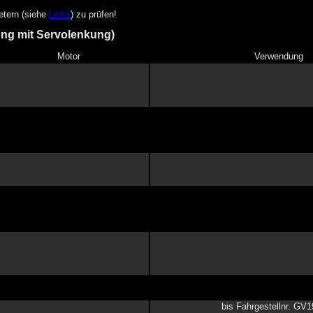
ietern (siehe
Links
) zu prüfen!
ung mit Servolenkung)
Motor
Verwendung
bis Fahrgestellnr. GV