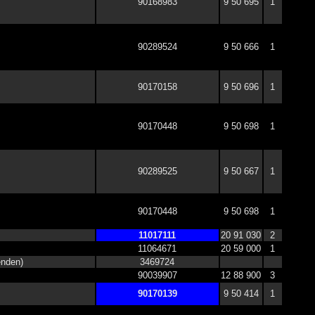
90168983
9 50 695
1
90289524
9 50 666
1
90170158
9 50 696
1
90170448
9 50 698
1
90289525
9 50 667
1
90170448
9 50 698
1
11017111
20 91 030
2
11064671
20 59 000
1
nden)
3469724
90039907
12 88 900
3
90170139
9 50 414
1