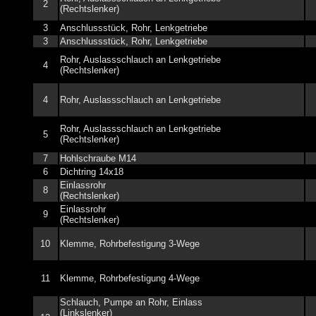
2
(Rechtslenker)
3
Anschlussstück, Rohr, Lenkgetriebe
3
Anschlussstück, Rohr, Lenkgetriebe
Rohr, Auslassschlauch an Lenkgetriebe
4
(Rechtslenker)
4
Rohr, Auslassschlauch an Lenkgetriebe
Rohr, Auslassschlauch an Lenkgetriebe
5
(Rechtslenker)
7
Hohlschraube M14
6
Dichtring 14x18
Einlassrohr
8
(Rechtslenker)
Einlassrohr
9
(Rechtslenker)
10
Klemme, Rohrbefestigung 3-Wege
11
Klemme, Rohrbefestigung 4-Wege
Schlauch, Pumpe an Rohr, Einlass
(Linkslenker)