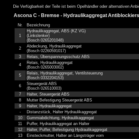
Die Verfügbarkeit der Teile ist beim Opelhändler oder alternativen Anb
Ascona C - Bremse - Hydraulikaggregat Antiblockier
Nr.
Bezeichnung
Hydraulikaggregat, ABS (KZ VG)
1
(Linkslenker)
(Bosch 0265201048)
Abdeckung, Hydraulikaggregat
2
(Bosch 02260591017)
3
Relais, Überspannungsschutz ABS
Relais, Hydraulikaggregat
4
(Bosch 0265003002)
Relais, Hydraulikaggregat, Ventilsteuerung
5
(Bosch 0332204153)
Steuergerät ABS
6
(Bosch 026510003)
7
Halter, Steuergerät ABS
8
Mutter Befestigung Steuergerät ABS
9
Halter, Hydraulikaggregat
-
Distanzstück, Halter Hydraulikaggregat
10
Gummiabdichtung, Hydraulikaggregat
11
Puffer, Hydraulikaggregat an Halter
12
Halter, Puffer, Befestigung Hydraulikaggregat
13
Einsteckmutter, Halter an Längsträger vorn