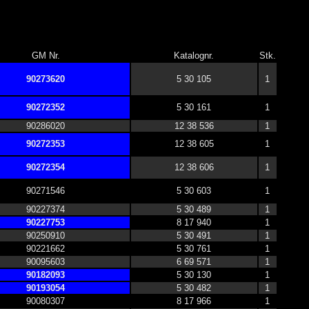
GM Nr.
Katalognr.
Stk.
90273620
5 30 105
1
90272352
5 30 161
1
90286020
12 38 536
1
90272353
12 38 605
1
90272354
12 38 606
1
90271546
5 30 603
1
90227374
5 30 489
1
90227753
8 17 940
1
90250910
5 30 491
1
90221662
5 30 761
1
90095603
6 69 571
1
90182093
5 30 130
1
90193054
5 30 482
1
90080307
8 17 966
1