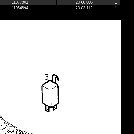
11077801
20 66 005
1
11054894
20 02 112
1