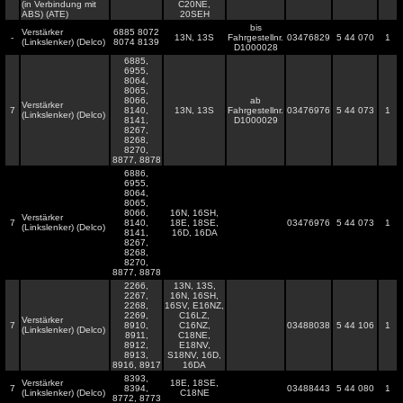
(in Verbindung mit
C20NE,
ABS) (ATE)
20SEH
bis
Verstärker
6885 8072
-
13N, 13S
Fahrgestellnr.
03476829
5 44 070
1
(Linkslenker) (Delco)
8074 8139
D1000028
6885,
6955,
8064,
8065,
8066,
ab
Verstärker
7
8140,
13N, 13S
Fahrgestellnr.
03476976
5 44 073
1
(Linkslenker) (Delco)
8141,
D1000029
8267,
8268,
8270,
8877, 8878
6886,
6955,
8064,
8065,
8066,
16N, 16SH,
Verstärker
7
8140,
18E, 18SE,
03476976
5 44 073
1
(Linkslenker) (Delco)
8141,
16D, 16DA
8267,
8268,
8270,
8877, 8878
2266,
13N, 13S,
2267,
16N, 16SH,
2268,
16SV, E16NZ,
2269,
C16LZ,
Verstärker
7
8910,
C16NZ,
03488038
5 44 106
1
(Linkslenker) (Delco)
8911,
C18NE,
8912,
E18NV,
8913,
S18NV, 16D,
8916, 8917
16DA
8393,
Verstärker
18E, 18SE,
7
8394,
03488443
5 44 080
1
(Linkslenker) (Delco)
C18NE
8772, 8773