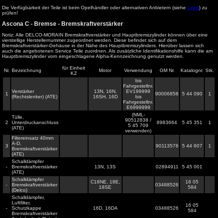
Die Verfügbarkeit der Teile ist beim Opelhändler oder alternativen Anbietern (siehe
Links
) zu
prüfen!
Ascona C - Bremse - Bremskraftverstärker
Notiz: Alle DELCO-MORAIN Bremskraftverstärker und Hauptbremszylinder können über eine
vierstellige Herstellernummer zugeordnet werden. Diese befindet sich auf dem
Bremskraftverstärker-Gehäuse in der Nähe des Hauptbremszylinders. Hierüber lassen sich
auch die angebotenen Service Teile zuordnen. Als zusätzliche Identifikationshilfe kann die am
Hauptbremszylinder vorn eingeschlagene Alpha-Kennzeichnung genutzt werden.
für Einheit
Nr.
Bezeichnung
Motor
Verwendung
GM Nr.
Katalognr.
Stk.
KZ
bis
Fahrgestellnr.
Verstärker
13N, 16N,
EV199999
1
90006858
5 44 090
1
(Rechtslenker) (ATE)
16SH, 16D
bis
Fahrgestellnr.
E6999999
(NML-
Tülle,
90512838 /
2
Unterdruckanschluss
8983664
5 45 351
1
5 45 709
(ATE)
verwenden)
Filtereinsatz 40mm
A-D,
3
90113576
5 44 607
1
Bremskraftverstärker
(ATE)
Schalldämpfer
-
Bremskraftverstärker
13N, 13S
02894911
5 45 001
(ATE)
Schalldämpfer
C18NE, 18E,
16 05
-
Bremskraftverstärker
03488526
18SE
584
(Delco)
Schalldämpfer,
Luftfilter,
16 05
-
Schutzkappe
16D, 16DA
03488526
584
Bremskraftverstärker