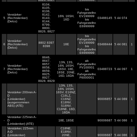
8104,
8105,
bis
8106,
Fahrgestellnr.
Verstärker
8142,
16N, 16SH,
EV199999
5
(Rechtslenker)
8143,
03488145
5 44 074
16D
bis
(Delco)
8144,
Fahrgestellnr.
8799,
E6999999
8800,
8826, 8827
bis
Fahrgestellnr.
Verstärker
8802 8397
EV199999
6
(Rechtslenker)
18E
03488444
5 44 081
1
8398
bis
(Delco)
Fahrgestellnr.
E6999999
8646,
8647,
ab
13N, 13S,
8657,
Fahrgestellnr.
Verstärker
16N, 16SH,
8658,
FV100001
7
(Rechtslenker)
16SV, 18E,
03488723
5 44 097
1
8659,
ab
(Delco)
18SE, 20NE,
8925,
Fahrgestellnr.
16D, 16DA
8927,
F6000001
8928, 8929
13N, 13S,
16N, 16SH,
Verstärker 200mm A-
16SV, E16NZ,
D
C16LZ,
-
(Linkslenker)
C16NZ,
90006857
5 44 089
1
(ausgenommen
E18NV,
ABS) (ATE)
S18NV,
C18NE, 16D,
16DA
Verstärker 225mm A-
-
D
18E, 18SE
90006687
5 44 086
1
(Linkslenker) (ATE)
Verstärker, 225mm
C18NE,
A-D
E18NV,
-
(Linkslenker)
20NE,
90006687
5 44 086
1