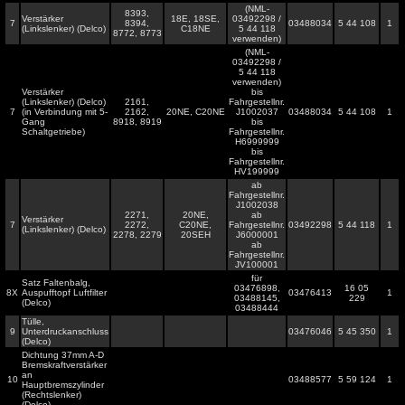
(NML-
8393,
Verstärker
18E, 18SE,
03492298 /
7
8394,
03488034
5 44 108
1
(Linkslenker) (Delco)
C18NE
5 44 118
8772, 8773
verwenden)
(NML-
03492298 /
5 44 118
verwenden)
Verstärker
bis
(Linkslenker) (Delco)
2161,
Fahrgestellnr.
7
(in Verbindung mit 5-
2162,
20NE, C20NE
J1002037
03488034
5 44 108
1
Gang
8918, 8919
bis
Schaltgetriebe)
Fahrgestellnr.
H6999999
bis
Fahrgestellnr.
HV199999
ab
Fahrgestellnr.
J1002038
2271,
20NE,
ab
Verstärker
7
2272,
C20NE,
Fahrgestellnr.
03492298
5 44 118
1
(Linkslenker) (Delco)
2278, 2279
20SEH
J6000001
ab
Fahrgestellnr.
JV100001
für
Satz Faltenbalg,
03476898,
16 05
8X
Auspufftopf Luftfilter
03476413
1
03488145,
229
(Delco)
03488444
Tülle,
9
Unterdruckanschluss
03476046
5 45 350
1
(Delco)
Dichtung 37mm A-D
Bremskraftverstärker
an
10
03488577
5 59 124
1
Hauptbremszylinder
(Rechtslenker)
(Delco)