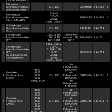
(Linkslenker) (Delco)
Filtereinsatz
-
Bremskraftverstärker
13N, 13S
02894910
5 44 602
1
sechseckig (ATE)
E18NV,
Filtereinsatz
S18NV,
-
Bremskraftverstärker
90295415
5 44 608
1
C20NE,
38mm A-D (ATE)
20NE, 20SEH
Schutzkappe
-
Bremskraftverstärker
13N, 13S
90094911
5 44 709
(ATE)
Schutzkappe
16N, 16SH,
Linkslenker
-
Bremskraftverstärker
18E, 18SE,
nicht für 18E,
90141915
5 44 711
(ATE)
16D, 16DA
18SE
16SV, C16LZ,
Schutzkappe
C16NZ,
Bremskraftverstärker
C18NE, 18E,
-
(ATE)
18SE,
90006689
5 44 713
(in Verbindung mit
C20NE,
Schaltgetriebe)
20NE,
20SEH, 16DA
bis
Fahrgestellnr.
6887,
E1000267
Verstärker
6957,
bis
4
(Rechtslenker)
6958,
13N, 13S
Fahrgestellnr.
03488494
5 44 101
1
(Delco)
6992,
D5999999
8391, 8406
bis
Fahrgestellnr.
E6000005
8104,
ab
8105,
Fahrgestellnr.
8106,
E1000268
Verstärker
8142,
ab
5
(Rechtslenker)
8143,
13N, 13S
Fahrgestellnr.
03488145
5 44 074
1
(Delco)
8144,
E5000001
8799,
ab
8800,
Fahrgestellnr.
8826, 8827
E6000006