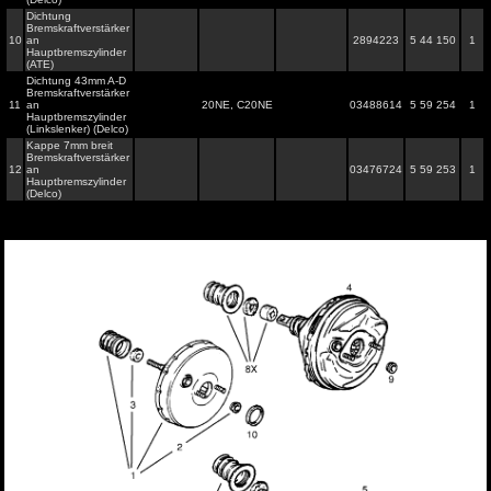
Dichtung
Bremskraftverstärker
10
an
2894223
5 44 150
1
Hauptbremszylinder
(ATE)
Dichtung 43mm A-D
Bremskraftverstärker
11
an
20NE, C20NE
03488614
5 59 254
1
Hauptbremszylinder
(Linkslenker) (Delco)
Kappe 7mm breit
Bremskraftverstärker
12
an
03476724
5 59 253
1
Hauptbremszylinder
(Delco)