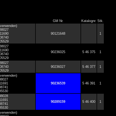
GM Nr.
Katalognr.
Stk.
 verwenden)
288027
111690
90121648
1
008740
005529
288027
111690
90236025
5 46 375
1
008740
005529
288027
008740
90236027
5 46 377
1
005529
 verwenden)
288027
111691
90236539
5 46 391
1
008741
005530
288028
111691
90289159
5 46 400
1
008741
005530
 verwenden)