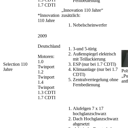
Fernbedienung
1.7 CDTI
„Innovation 110 Jahre“
*Innovation
zusätzlich:
110 Jahre
Nebelscheinwerfer
2009
Deutschland
3-und 5-türig
Außenspiegel elektrisch
Motoren:
mit Teillackierung
1.0
Selection 110
ESP (nur bei 1.7 CDTI)
Twinport
Jahre
Klimaanlage (nur bei 1.7
Pol
1.2
CDTI)
„P
Twinport
Zentralverriegelung ohne
ant
1.4
Fernbedienung
Twinport
1.3 CDTI
1.7 CDTI
Alufelgen 7 x 17
hochglanzschwarz
Dach Hochglanzschwarz
abgesetzt