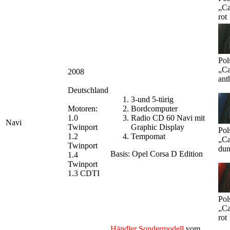
„Ca
rot
Pol
„Ca
2008
ant
Deutschland
3-und 5-türig
Motoren:
Bordcomputer
1.0
Radio CD 60 Navi mit
Navi
Twinport
Graphic Display
Pol
1.2
Tempomat
„Ca
Twinport
dun
Basis: Opel Corsa D Edition
1.4
Twinport
1.3 CDTI
Pol
„Ca
rot
Händler Sondermodell
vom