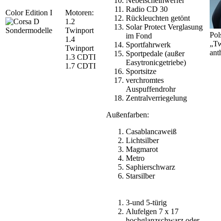
Nebelscheinwerfer
Radio CD 30
Color Edition I
Motoren:
Rückleuchten getönt
1.2
Solar Protect Verglasung
Twinport
Pol
im Fond
1.4
„Tw
Sportfahrwerk
Twinport
ant
Sportpedale (außer
1.3 CDTI
Easytronicgetriebe)
1.7 CDTI
Sportsitze
verchromtes
Auspuffendrohr
Zentralverriegelung
Außenfarben:
Casablancaweiß
Lichtsilber
Magmarot
Metro
Saphierschwarz
Starsilber
3-und 5-türig
Alufelgen 7 x 17
hochglanzschwarz oder