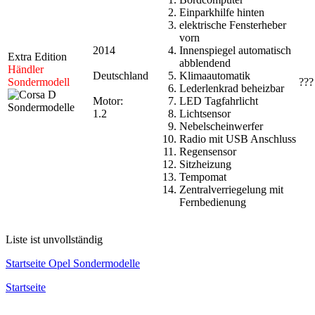
Einparkhilfe hinten
elektrische Fensterheber
vorn
2014
Innenspiegel automatisch
Extra Edition
abblendend
Händler
Deutschland
Klimaautomatik
Sondermodell
???
Lederlenkrad beheizbar
Motor:
LED Tagfahrlicht
1.2
Lichtsensor
Nebelscheinwerfer
Radio mit USB Anschluss
Regensensor
Sitzheizung
Tempomat
Zentralverriegelung mit
Fernbedienung
Liste ist unvollständig
Startseite Opel Sondermodelle
Startseite