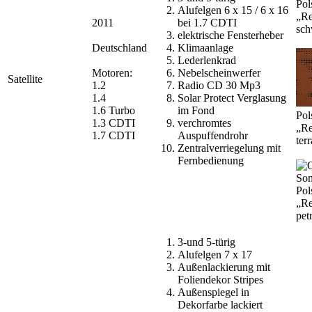
Pol
Alufelgen 6 x 15 / 6 x 16
„Re
2011
bei 1.7 CDTI
sch
elektrische Fensterheber
Deutschland
Klimaanlage
Lederlenkrad
Motoren:
Nebelscheinwerfer
Satellite
1.2
Radio CD 30 Mp3
1.4
Solar Protect Verglasung
1.6 Turbo
im Fond
Pol
1.3 CDTI
verchromtes
„Re
1.7 CDTI
Auspuffendrohr
ter
Zentralverriegelung mit
Fernbedienung
Pol
„Re
pet
3-und 5-türig
Alufelgen 7 x 17
Außenlackierung mit
Foliendekor Stripes
Außenspiegel in
Dekorfarbe lackiert