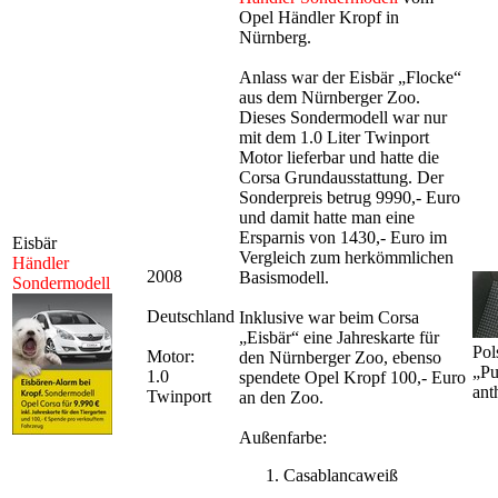
Opel Händler Kropf in
Nürnberg.
Anlass war der Eisbär „Flocke“
aus dem Nürnberger Zoo.
Dieses Sondermodell war nur
mit dem 1.0 Liter Twinport
Motor lieferbar und hatte die
Corsa Grundausstattung. Der
Sonderpreis betrug 9990,- Euro
und damit hatte man eine
Ersparnis von 1430,- Euro im
Eisbär
Vergleich zum herkömmlichen
Händler
2008
Basismodell.
Sondermodell
Deutschland
Inklusive war beim Corsa
„Eisbär“ eine Jahreskarte für
Pol
Motor:
den Nürnberger Zoo, ebenso
„P
1.0
spendete Opel Kropf 100,- Euro
ant
Twinport
an den Zoo.
Außenfarbe:
Casablancaweiß