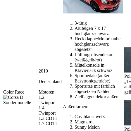
3-türig
Alufelgen 7 x 17
hochglanzschwarz
Heckklappe/Motorhaube
hochglanzschwarz
abgesetzt
Lüftungsdüsendekor
(weiß/gelb/rot)
Mittelkonsole in
Klavierlack schwarz
2010
Sportpedale (außer
Pol
Easytronicgetriebe)
Deutschland
„Tw
Sportsitze mit farblich
ant
abgesetzten Nähten
Color Race
Motoren:
gel
Zielflaggendekor außen
1.2
Twinport
Außenfarben:
1.4
Twinport
Casablancaweiß
1.3 CDTI
Magmarot
1.7 CDTI
Sunny Melon
Pol