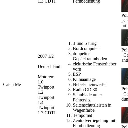
1.3 CDTI
Fernbedienung
Pol
„Ca
rot
3-und 5-türig
Bordcomputer
Pol
doppelter
„Ca
2007 1/2
Gepäckraumboden
ant
elektrische Fensterheber
Deutschland
vorn
ESP
Motoren:
Klimaanlage
1.0
Catch Me
Nebelscheinwerfer
Twinport
Pol
Radio CD 30
1.2
„Ca
Schublade unter
Twinport
dun
Fahrersitz
1.4
Seitenschutzleisten in
Twinport
Wagenfarbe
1.3 CDTI
Tempomat
Zentralverriegelung mit
Fernbedienung
Pol