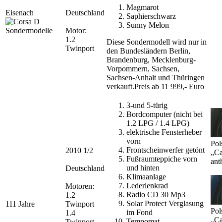
Magmarot
Eisenach
Deutschland
Saphierschwarz
Sunny Melon
Motor:
1.2
Diese Sondermodell wird nur in
Twinport
den Bundesländern Berlin,
Brandenburg, Mecklenburg-
Vorpommern, Sachsen,
Sachsen-Anhalt und Thüringen
verkauft.Preis ab 11 999,- Euro
3-und 5-türig
Bordcomputer (nicht bei
1.2 LPG / 1.4 LPG)
elektrische Fensterheber
vorn
Pol
Frontscheinwerfer getönt
2010 1/2
„Ca
Fußraumteppiche vorn
ant
und hinten
Deutschland
Klimaanlage
Lederlenkrad
Motoren:
Radio CD 30 Mp3
1.2
Solar Protect Verglasung
111 Jahre
Twinport
Pol
im Fond
1.4
„Ca
Tempomat
Twinport