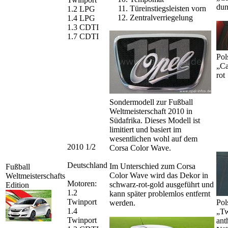
dun
Türeinstiegsleisten vorn
1.2 LPG
Zentralverriegelung
1.4 LPG
1.3 CDTI
1.7 CDTI
Pol
„Ca
rot
Sondermodell zur Fußball
Weltmeisterschaft 2010 in
Südafrika. Dieses Modell ist
limitiert und basiert im
wesentlichen wohl auf dem
2010 1/2
Corsa Color Wave.
Deutschland
Im Unterschied zum Corsa
Fußball
Color Wave wird das Dekor in
Weltmeisterschafts
Motoren:
schwarz-rot-gold ausgeführt und
Edition
1.2
kann später problemlos entfernt
Twinport
Pol
werden.
1.4
„Tw
Twinport
ant