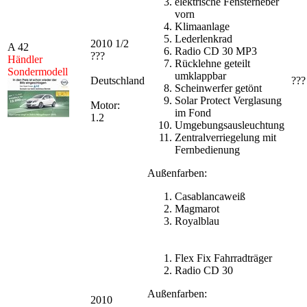
elektrische Fensterheber
vorn
Klimaanlage
Lederlenkrad
2010 1/2
A 42
Radio CD 30 MP3
???
Händler
Rücklehne geteilt
Sondermodell
umklappbar
Deutschland
???
Scheinwerfer getönt
Solar Protect Verglasung
Motor:
im Fond
1.2
Umgebungsausleuchtung
Zentralverriegelung mit
Fernbedienung
Außenfarben:
Casablancaweiß
Magmarot
Royalblau
Flex Fix Fahrradträger
Radio CD 30
Außenfarben:
2010