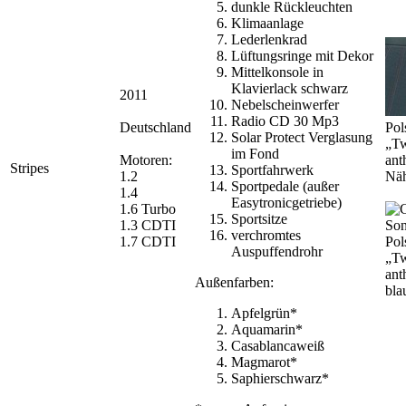
dunkle Rückleuchten
Klimaanlage
Lederlenkrad
Lüftungsringe mit Dekor
Mittelkonsole in
Klavierlack schwarz
2011
Nebelscheinwerfer
Radio CD 30 Mp3
Deutschland
Pol
Solar Protect Verglasung
„Tw
im Fond
Motoren:
ant
Stripes
Sportfahrwerk
1.2
Näh
Sportpedale (außer
1.4
Easytronicgetriebe)
1.6 Turbo
Sportsitze
1.3 CDTI
verchromtes
1.7 CDTI
Pol
Auspuffendrohr
„Tw
ant
Außenfarben:
bla
Apfelgrün*
Aquamarin*
Casablancaweiß
Magmarot*
Saphierschwarz*