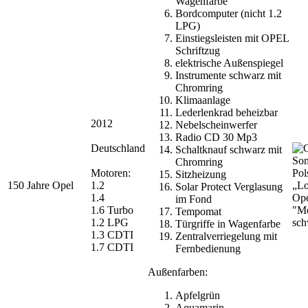
Wagenfarbe
Bordcomputer (nicht 1.2
LPG)
Einstiegsleisten mit OPEL
Schriftzug
elektrische Außenspiegel
Instrumente schwarz mit
Chromring
Klimaanlage
Lederlenkrad beheizbar
2012
Nebelscheinwerfer
Radio CD 30 Mp3
Deutschland
Schaltknauf schwarz mit
Chromring
Motoren:
Pol
Sitzheizung
150 Jahre Opel
1.2
„Lo
Solar Protect Verglasung
1.4
Ope
im Fond
1.6 Turbo
"Mo
Tempomat
1.2 LPG
sch
Türgriffe in Wagenfarbe
1.3 CDTI
Zentralverriegelung mit
1.7 CDTI
Fernbedienung
Außenfarben:
Apfelgrün
Aquamarin