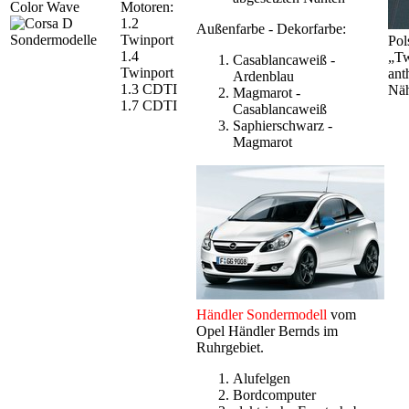
Color Wave
Motoren:
1.2
Außenfarbe - Dekorfarbe:
Twinport
Pol
1.4
„Tw
Casablancaweiß -
Twinport
ant
Ardenblau
1.3 CDTI
Näh
Magmarot -
1.7 CDTI
Casablancaweiß
Saphierschwarz -
Magmarot
Händler Sondermodell
vom
Opel Händler Bernds im
Ruhrgebiet.
Alufelgen
Bordcomputer