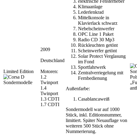
elektrische Fensterheber
Klimaanlage
Lederlenkrad
Mittelkonsole in
Klavierlack schwarz
Nebelscheinwerfer
OPC Line 1 Paket
Radio CD 30 Mp3
Rückleuchten getönt
2009
Scheinwerfer getönt
Solar Protect Verglasung
Deutschland
im Fond
Sportfahrwerk
Limited Edition
Motoren:
Zentralverriegelung mit
1.2
Pol
Fernbedienung
Twinport
„Fu
1.4
ant
Außenfarbe:
Twinport
1.3 CDTI
Casablancaweiß
1.7 CDTI
Sondermodell war auf 1000
Stück, inkl. Editionsnummer,
limitiert. Später Neuauflage von
weiteren 500 Stück ohne
Nummerierung.