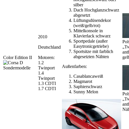
silber
Dach Hochglanzschwarz
abgesetzt
Lüftungsdüsendekor
(weiß/gelb/rot)
Mittelkonsole in
Klavierlack schwarz
2010
Sportpedale (außer
Pol
Easytronicgetriebe)
„Tw
Deutschland
Sportsitze mit farblich
ant
abgesetzten Nähten
gel
Color Edition II
Motoren:
1.2
Außenfarben:
Twinport
1.4
Casablancaweiß
Twinport
Magmarot
1.3 CDTI
Saphierschwarz
1.7 CDTI
Sunny Melon
Pol
„Tw
ant
Näh