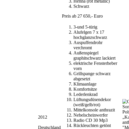
Henna (rot metallic)
Schwarz
Preis ab 27 650,- Euro
3-und 5-türig
Alufelgen 7 x 17
hochglanzschwarz
Auspuffendrohr
verchromt
Außenspiegel
graphitschwarz lackiert
elektrische Fensterheber
vorn
Grillspange schwarz
abgesetzt
Klimaanlage
Komfortsitze
Lederlenkrad
Lüftungsdüsendekor
(weiß/gelb/rot)
Mittelkonsole anthrazit
Pol
Nebelscheinwerfer
2012
„Ka
Radio CD 30 Mp3
ant
Rückleuchten getönt
Deutschland
"Mo