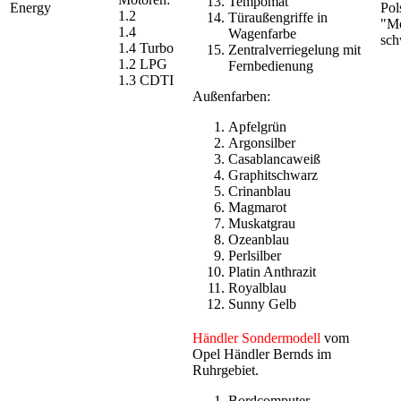
Tempomat
Energy
Pol
1.2
Türaußengriffe in
"Mo
1.4
Wagenfarbe
sch
1.4 Turbo
Zentralverriegelung mit
1.2 LPG
Fernbedienung
1.3 CDTI
Außenfarben:
Apfelgrün
Argonsilber
Casablancaweiß
Graphitschwarz
Crinanblau
Magmarot
Muskatgrau
Ozeanblau
Perlsilber
Platin Anthrazit
Royalblau
Sunny Gelb
Händler Sondermodell
vom
Opel Händler Bernds im
Ruhrgebiet.
Bordcomputer