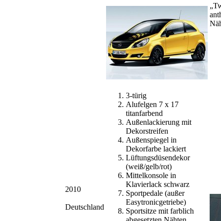
„Tw
ant
Näh
3-türig
Alufelgen 7 x 17
titanfarbend
Außenlackierung mit
Dekorstreifen
Außenspiegel in
Dekorfarbe lackiert
Lüftungsdüsendekor
(weiß/gelb/rot)
Mittelkonsole in
Klavierlack schwarz
2010
Sportpedale (außer
Easytronicgetriebe)
Deutschland
Sportsitze mit farblich
abgesetzten Nähten