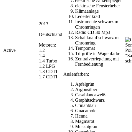
elektrische Außenspiegel
elektrische Fensterheber
Klimaanlage
Lederlenkrad
Instrumente schwarz m.
2013
Chromringen
Radio CD 30 Mp3
Deutschland
Schaltknauf schwarz m.
Chromring
Motoren:
Tempomat
Active
1.2
Pol
Türgriffe in Wagenfarbe
1.4
"Sa
Zentralverriegelung mit
1.4 Turbo
sch
Fernbedienung
1.2 LPG
1.3 CDTI
Außenfarben:
1.7 CDTI
Apfelgrün
Argonsilber
Casablancaweiß
Graphitschwarz
Crinanblau
Guacamole
Henna
Magmarot
Muskatgrau
Ozeanblau