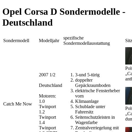
Opel Corsa D Sondermodelle -
Deutschland
spezifische
Sondermodell
Modelljahr
Sit
Sondermodellausstattung
Pol
„Ca
2007 1/2
3-und 5-türig
ant
doppelter
Deutschland
Gepäckraumboden
elektrische Fensterheber
Motoren:
vorn
1.0
Klimaanlage
Catch Me Now
Twinport
Schublade unter
Pol
1.2
Fahrersitz
„Ca
Twinport
Seitenschutzleisten in
dun
1.4
Wagenfarbe
Twinport
Zentralverriegelung mit