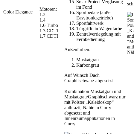
Solar Protect Verglasung
sch
im Fond
Motoren:
Color Elegance
Sportpedale (außer
1.2
Easytronicgetriebe)
1.4
Sportfahrwerk
1.6 Turbo
Pol
Türgriffe in Wagenfarbe
1.3 CDTI
„Ka
Zentralverriegelung mit
1.7 CDTI
ant
Fernbedienung
"Mo
ant
Außenfarben:
Näh
Muskatgrau
Karbongrau
Auf Wunsch Dach
Graphitschwarz abgesetzt.
Kombination Muskatgrau und
Muskatgrau/Graphitschwarz nur
mit Polster „Kaleidoskop“
anthrazit, Nähte in Curry
abgesetzt und
Innenraumapplikationen in
Curry.