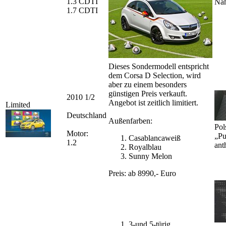
1.3 CDTI
Näh
1.7 CDTI
Dieses Sondermodell entspricht
dem Corsa D Selection, wird
aber zu einem besonders
günstigen Preis verkauft.
2010 1/2
Angebot ist zeitlich limitiert.
Limited
Deutschland
Außenfarben:
Pol
Motor:
„P
Casablancaweiß
1.2
ant
Royalblau
Sunny Melon
Preis: ab 8990,- Euro
3-und 5-türig