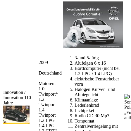
3-und 5-türig
2009
Alufelgen 6 x 16
Bordcomputer (nicht bei
Deutschland
1.2 LPG / 1.4 LPG)
elektrische Fensterheber
Motoren:
vorn
1.0
Halogen Kurven- und
Innovation /
Twinport*
Abbiegelicht
Innovation 110
1.2
Klimaanlage
Jahre
Twinport
Lederlenkrad
Pol
1.4
Lichtpaket
„Fu
Twinport
Radio CD 30 Mp3
ant
1.2 LPG
Tempomat
1.4 LPG
Zentralverriegelung mit
1.3 CDTI