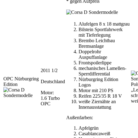
* gegen Aufpreis
Alufelgen 8 x 18 mattgrau
Bilstein Sportfahrwerk
mit Tieferlegung
Brembo Leichtbau
Bremsanlage
Doppelrohr
Auspuffanlage
Frontspoilerlippe
mechanisches Lamellen-
2011 1/2
Sperrdifferential
OPC Nürburgring
Nürburgring Edition
Deutschland
Edition
Pol
Logos
„Le
Motor mit 210 PS
Motor:
sch
Reifen 225/35 R 18 V
1.6 Turbo
wei
weiße Ziernähte an
OPC
Innenausstattung
Außenfarben:
Apfelgrün
Casablancaweiß