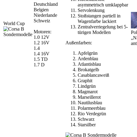
Deutschland
asymmetrisch umklappbar
Belgien
Servolenkung
Niederlande
Stoßstangen partiell in
Schweiz
Wagenfarbe lackiert
World Cup
Zentralverriegelung bei 5-
Motoren:
türigen Modellen
Pol
1.0 12V
„N
1.2 16V
Außenfarben:
ant
1.4
Apfelgrün
1.4 16V
Ardenblau
1.5 TD
Atlantisblau
1.7 D
Brokatgelb
Casablancaweiß
Graphit
Lindgrün
Magmarot
Marseillerot
Nautilusblau
Polarmeerblau
Rio Verdegrün
Schwarz
Starsilber