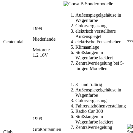
Außenspiegelgehäuse in
Wagenfarbe
Colorverglasung
1999
elektrisch verstellbare
Außenspiegel
Niederlande
Centennial
elektrische Fensterheber
??
Klimaanlage
Motoren:
Stoßstangen in
1.2 16V
Wagenfarbe lackiert
Zentralverriegelung bei 5-
türigen Modellen
3– und 5-türig
Außenspiegelgehäuse in
Wagenfarbe
Colorverglasung
Fahrersitzhöhenverstellung
Radio Car 300
Stoßstangen in
1999
Wagenfarbe lackiert
Zentralverriegelung
Großbritannien
Club