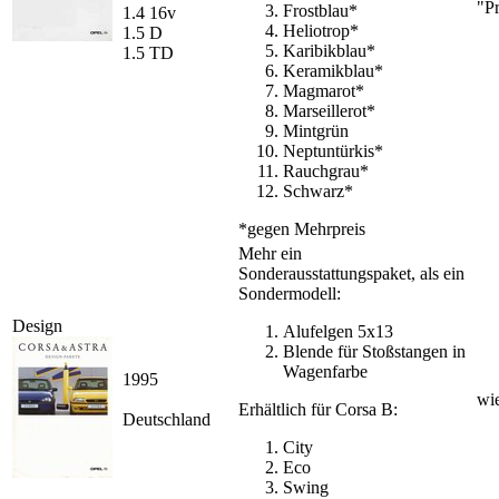
"P
Frostblau*
1.4 16v
Heliotrop*
1.5 D
Karibikblau*
1.5 TD
Keramikblau*
Magmarot*
Marseillerot*
Mintgrün
Neptuntürkis*
Rauchgrau*
Schwarz*
*gegen Mehrpreis
Mehr ein
Sonderausstattungspaket, als ein
Sondermodell:
Design
Alufelgen 5x13
Blende für Stoßstangen in
Wagenfarbe
1995
wie
Erhältlich für Corsa B:
Deutschland
City
Eco
Swing