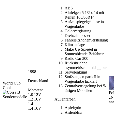
ABS
Alufelgen 5 1/2 x 14 mit
Reifen 165/65R14
Außenspiegelgehäuse in
Wagenfarbe
Colorverglasung
Drehzahlmesser
Fahrersitzhöhenverstellung
Klimaanlage
Make Up Spiegel in
Sonnenblende Beifahrer
Radio Car 300
Rücksitzlehne
asymmetrisch umklappbar
1998
Servolenkung
Stoßstangen partiell in
Deutschland
Wagenfarbe lackiert
World Cup
Zentralverriegelung bei 5-
Cool
Motoren:
türigen Modellen
Pol
1.0 12V
„N
1.2 16V
Außenfarben:
ant
1.4
Apfelgrün
1.4 16V
Ardenblau