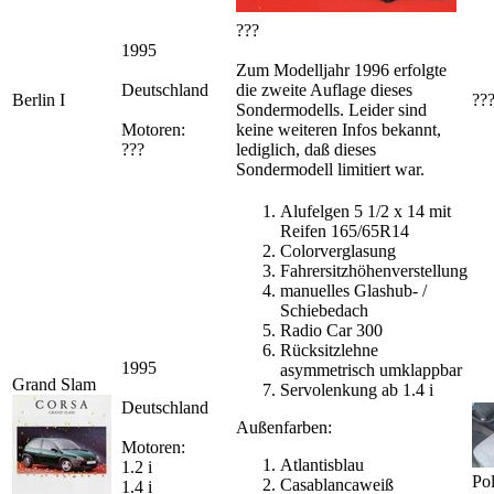
???
1995
Zum Modelljahr 1996 erfolgte
Deutschland
die zweite Auflage dieses
Berlin I
??
Sondermodells. Leider sind
Motoren:
keine weiteren Infos bekannt,
???
lediglich, daß dieses
Sondermodell limitiert war.
Alufelgen 5 1/2 x 14 mit
Reifen 165/65R14
Colorverglasung
Fahrersitzhöhenverstellung
manuelles Glashub- /
Schiebedach
Radio Car 300
Rücksitzlehne
1995
asymmetrisch umklappbar
Grand Slam
Servolenkung ab 1.4 i
Deutschland
Außenfarben:
Motoren:
Atlantisblau
1.2 i
Pol
Casablancaweiß
1.4 i