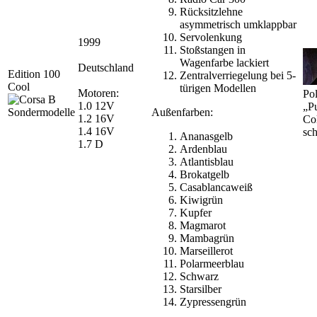
Rücksitzlehne
asymmetrisch umklappbar
Servolenkung
1999
Stoßstangen in
Wagenfarbe lackiert
Deutschland
Edition 100
Zentralverriegelung bei 5-
Cool
türigen Modellen
Motoren:
Pol
1.0 12V
„P
Außenfarben:
1.2 16V
Co
1.4 16V
sc
Ananasgelb
1.7 D
Ardenblau
Atlantisblau
Brokatgelb
Casablancaweiß
Kiwigrün
Kupfer
Magmarot
Mambagrün
Marseillerot
Polarmeerblau
Schwarz
Starsilber
Zypressengrün