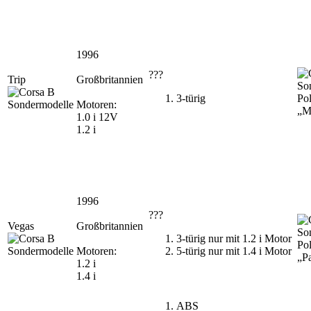
1996
???
Trip
Großbritannien
3-türig
Pol
Motoren:
„M
1.0 i 12V
1.2 i
1996
???
Vegas
Großbritannien
3-türig nur mit 1.2 i Motor
Pol
Motoren:
5-türig nur mit 1.4 i Motor
„Pa
1.2 i
1.4 i
ABS