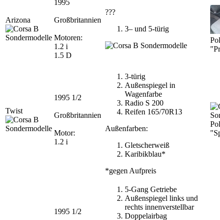
1995
???
Arizona
Großbritannien
3– und 5-türig
Motoren:
Pol
1.2 i
"P
1.5 D
3-türig
Außenspiegel in
Wagenfarbe
1995 1/2
Radio S 200
Twist
Reifen 165/70R13
Großbritannien
Pol
Außenfarben:
Motor:
"S
1.2 i
Gletscherweiß
Karibikblau*
*gegen Aufpreis
5-Gang Getriebe
Außenspiegel links und
rechts innenverstellbar
1995 1/2
Doppelairbag