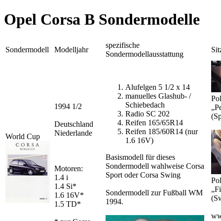
Opel Corsa B Sondermodelle
spezifische
Sondermodell
Modelljahr
Sit
Sondermodellausstattung
Alufelgen 5 1/2 x 14
manuelles Glashub- /
Pol
Schiebedach
1994 1/2
„Pe
Radio SC 202
(Sp
Reifen 165/65R14
Deutschland
Reifen 185/60R14 (nur
Niederlande
World Cup
1.6 16V)
Basismodell für dieses
Sondermodell wahlweise Corsa
Motoren:
Sport oder Corsa Swing
1.4 i
Pol
1.4 Si*
„F
Sondermodell zur Fußball WM
1.6 16V*
(S
1994.
1.5 TD*
ww