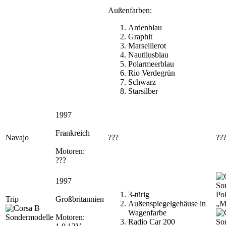
Außenfarben:
Ardenblau
Graphit
Marseillerot
Nautilusblau
Polarmeerblau
Rio Verdegrün
Schwarz
Starsilber
1997
Frankreich
Navajo
???
??
Motoren:
???
1997
3-türig
Pol
Trip
Großbritannien
Außenspiegelgehäuse in
„M
Wagenfarbe
Motoren:
Radio Car 200