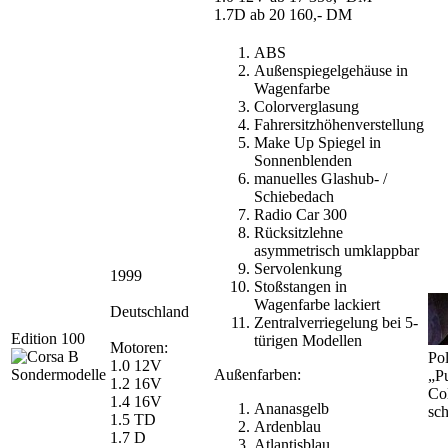
1.7D ab 20 160,- DM
ABS
Außenspiegelgehäuse in
Wagenfarbe
Colorverglasung
Fahrersitzhöhenverstellung
Make Up Spiegel in
Sonnenblenden
manuelles Glashub- /
Schiebedach
Radio Car 300
Rücksitzlehne
asymmetrisch umklappbar
Servolenkung
1999
Stoßstangen in
Wagenfarbe lackiert
Deutschland
Zentralverriegelung bei 5-
Edition 100
türigen Modellen
Motoren:
Pol
1.0 12V
Außenfarben:
„P
1.2 16V
Co
1.4 16V
Ananasgelb
sc
1.5 TD
Ardenblau
1.7 D
Atlantisblau