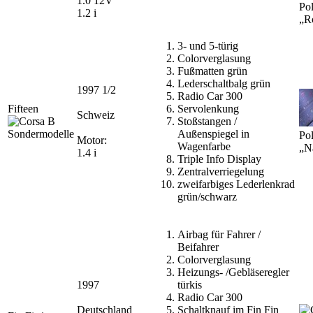
1.0 12V
Pol
1.2 i
„R
3- und 5-türig
Colorverglasung
Fußmatten grün
Lederschaltbalg grün
1997 1/2
Radio Car 300
Fifteen
Servolenkung
Schweiz
Stoßstangen /
Außenspiegel in
Pol
Motor:
Wagenfarbe
„N
1.4 i
Triple Info Display
Zentralverriegelung
zweifarbiges Lederlenkrad
grün/schwarz
Airbag für Fahrer /
Beifahrer
Colorverglasung
Heizungs- /Gebläseregler
1997
türkis
Radio Car 300
Deutschland
Schaltknauf im Fin Fin