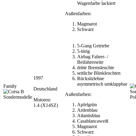
Wagenfarbe lackiert
Außenfarben:
Magmarot
Schwarz
5-Gang Getriebe
5-türig
Airbag Fahrer- /
Beifahrerseite
dritte Bremsleuchte
seitliche Blinkleuchten
1997
Rücksitzlehne
asymmetrisch umklappbar
Family
Deutschland
Außenfarben:
Pol
Motoren:
Apfelgrün
1.4 (X14SZ)
Ardenblau
Atlantisblau
Casablancaweiß
Magmarot
Schwarz