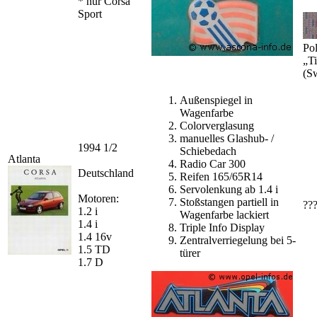
* nur Corsa
Sport
Pol
„Ti
(S
Außenspiegel in
Wagenfarbe
Colorverglasung
manuelles Glashub- /
1994 1/2
Schiebedach
Atlanta
Radio Car 300
Deutschland
Reifen 165/65R14
Servolenkung ab 1.4 i
Motoren:
Stoßstangen partiell in
??
1.2 i
Wagenfarbe lackiert
1.4 i
Triple Info Display
1.4 16v
Zentralverriegelung bei 5-
1.5 TD
türer
1.7 D