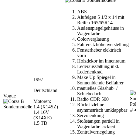
ABS
Alufelgen 5 1/2 x 14 mit
Reifen 165/65R14
Außenspiegelgehäuse in
Wagenfarbe
Colorverglasung
Fahrersitzhöhenverstellung
Fensterheber elektrisch
vorn
Holzdekor im Innenraum
Lederausstattung inkl.
Lederlenkrad
Make Up Spiegel in
1997
Sonnenblende Beifahrer
manuelles Glashub- /
Deutschland
Schiebedach
Vogue
Radio CDR 500
Motoren:
Pol
Rücksitzlehne
1.4 (X14SZ)
„L
asymmetrisch umklappbar
1.4 16V
Servolenkung
(X14XE)
Stoßstangen partiell in
1.5 TD
Wagenfarbe lackiert
Zentralverriegelung