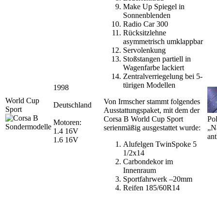
Make Up Spiegel in
Sonnenblenden
Radio Car 300
Rücksitzlehne
asymmetrisch umklappbar
Servolenkung
Stoßstangen partiell in
Wagenfarbe lackiert
Zentralverriegelung bei 5-
türigen Modellen
1998
World Cup
Von Irmscher stammt folgendes
Deutschland
Sport
Ausstattungspaket, mit dem der
Corsa B World Cup Sport
Pol
Motoren:
serienmäßig ausgestattet wurde:
„N
1.4 16V
ant
1.6 16V
Alufelgen TwinSpoke 5
1/2x14
Carbondekor im
Innenraum
Sportfahrwerk –20mm
Reifen 185/60R14