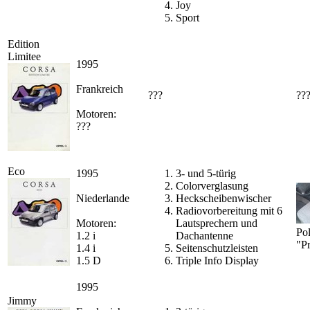
Joy
Sport
Edition
Limitee
1995
Frankreich
???
??
Motoren:
???
Eco
1995
3- und 5-türig
Colorverglasung
Niederlande
Heckscheibenwischer
Radiovorbereitung mit 6
Motoren:
Lautsprechern und
Pol
1.2 i
Dachantenne
"P
1.4 i
Seitenschutzleisten
1.5 D
Triple Info Display
1995
Jimmy