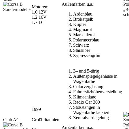
Außenfarben u.a.:
Pol
Motoren:
„B
1.0 12V
Ardenblau
sc
1.2 16V
Brokatgelb
1.7 D
Kupfer
Magmarot
Marseillerot
Polarmeerblau
Schwarz
Starsilber
Zypressengrün
3– und 5-türig
Außenspiegelgehäuse in
Wagenfarbe
Colorverglasung
Fahrersitzhöhenverstellung
Klimaanlage
Radio Car 300
Stoßstangen in
1999
Wagenfarbe lackiert
Zentralverriegelung
Club AC
Großbritannien
Pol
Außenfarben u.a.: