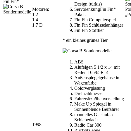
Fin Fin*
Design (türkis)
Motoren:
ServolenkungFin Fin*
Pol
1.2
Paket:
„P
1.4
Fin Fin Computerspiel
1.7 D
Fin Fin Schlüsselanhänger
Fin Fin Stofftier
* ein kleines grünes Tier
ABS
Alufelgen 5 1/2 x 14 mit
Reifen 165/65R14
Außenspiegelgehäuse in
Wagenfarbe
Colorverglasung
Drehzahlmesser
Fahrersitzhöhenverstellung
Make Up Spiegel in
Sonnenblende Beifahrer
manuelles Glashub- /
Schiebedach
1998
Radio Car 300
Rücksitzlehne