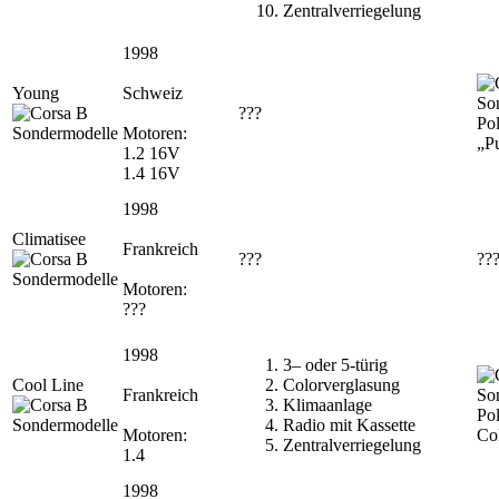
Zentralverriegelung
1998
Young
Schweiz
???
Pol
Motoren:
„P
1.2 16V
1.4 16V
1998
Climatisee
Frankreich
???
??
Motoren:
???
1998
3– oder 5-türig
Cool Line
Colorverglasung
Frankreich
Klimaanlage
Pol
Radio mit Kassette
Motoren:
Co
Zentralverriegelung
1.4
1998