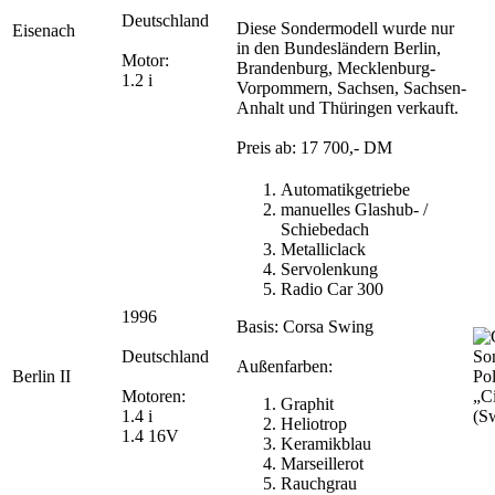
Deutschland
Diese Sondermodell wurde nur
Eisenach
in den Bundesländern Berlin,
Motor:
Brandenburg, Mecklenburg-
1.2 i
Vorpommern, Sachsen, Sachsen-
Anhalt und Thüringen verkauft.
Preis ab: 17 700,- DM
Automatikgetriebe
manuelles Glashub- /
Schiebedach
Metalliclack
Servolenkung
Radio Car 300
1996
Basis: Corsa Swing
Deutschland
Außenfarben:
Berlin II
Pol
Motoren:
„C
Graphit
1.4 i
(S
Heliotrop
1.4 16V
Keramikblau
Marseillerot
Rauchgrau