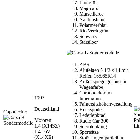
Lindgrün
Magmarot
Marseillerot
Nautilusblau
Polarmeerblau
Rio Verdegrün
Schwarz
Starsilber
ABS
Alufelgen 5 1/2 x 14 mit
Reifen 165/65R14
Außenspiegelgehäuse in
Wagenfarbe
Carbondekor im
1997
Innenraum
Fahrersitzhöhenverstellung
Deutschland
Heckspoiler
Cappuccino
Lederlenkrad
Motoren:
Pol
Radio Car 300
1.4 (X14SZ)
Li
Servolenkung
1.4 16V
Sportsitze
(X14XE)
Stoßstangen partiell in