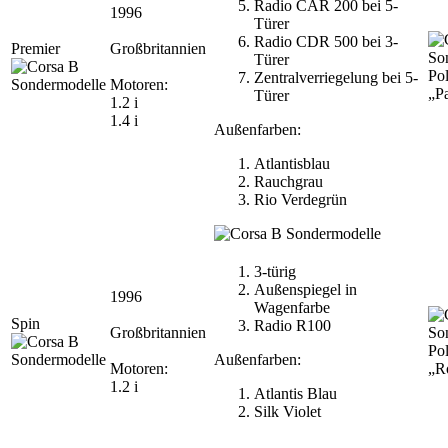
Radio CAR 200 bei 5-
1996
Türer
Radio CDR 500 bei 3-
Premier
Großbritannien
Türer
Pol
Zentralverriegelung bei 5-
Motoren:
„Pa
Türer
1.2 i
1.4 i
Außenfarben:
Atlantisblau
Rauchgrau
Rio Verdegrün
3-türig
Außenspiegel in
1996
Wagenfarbe
Spin
Radio R100
Großbritannien
Pol
Außenfarben:
Motoren:
„R
1.2 i
Atlantis Blau
Silk Violet