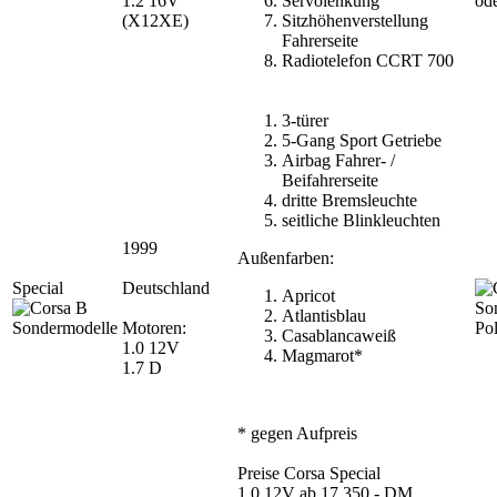
1.2 16V
Servolenkung
ode
(X12XE)
Sitzhöhenverstellung
Fahrerseite
Radiotelefon CCRT 700
3-türer
5-Gang Sport Getriebe
Airbag Fahrer- /
Beifahrerseite
dritte Bremsleuchte
seitliche Blinkleuchten
1999
Außenfarben:
Special
Deutschland
Apricot
Atlantisblau
Motoren:
Pol
Casablancaweiß
1.0 12V
Magmarot*
1.7 D
* gegen Aufpreis
Preise Corsa Special
1.0 12V ab 17 350,- DM