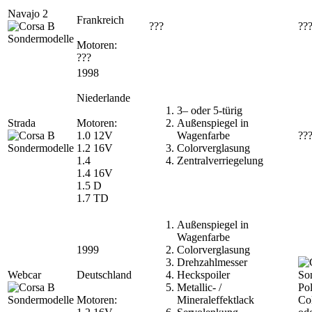
Navajo 2
Frankreich
???
??
Motoren:
???
1998
Niederlande
3– oder 5-türig
Strada
Motoren:
Außenspiegel in
1.0 12V
Wagenfarbe
??
1.2 16V
Colorverglasung
1.4
Zentralverriegelung
1.4 16V
1.5 D
1.7 TD
Außenspiegel in
Wagenfarbe
1999
Colorverglasung
Drehzahlmesser
Webcar
Deutschland
Heckspoiler
Metallic- /
Pol
Motoren:
Mineraleffektlack
Col