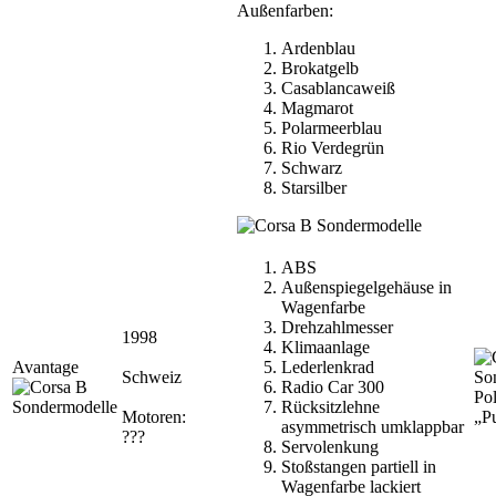
Außenfarben:
Ardenblau
Brokatgelb
Casablancaweiß
Magmarot
Polarmeerblau
Rio Verdegrün
Schwarz
Starsilber
ABS
Außenspiegelgehäuse in
Wagenfarbe
Drehzahlmesser
1998
Klimaanlage
Avantage
Lederlenkrad
Schweiz
Radio Car 300
Pol
Rücksitzlehne
Motoren:
„P
asymmetrisch umklappbar
???
Servolenkung
Stoßstangen partiell in
Wagenfarbe lackiert