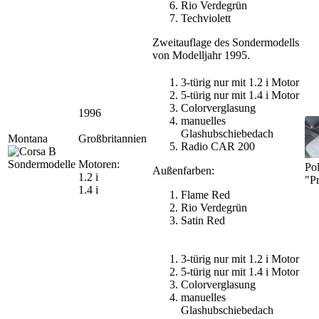
Rio Verdegrün
Techviolett
Zweitauflage des Sondermodells
von Modelljahr 1995.
3-türig nur mit 1.2 i Motor
5-türig nur mit 1.4 i Motor
Colorverglasung
1996
manuelles
Glashubschiebedach
Montana
Großbritannien
Radio CAR 200
Motoren:
Pol
Außenfarben:
1.2 i
"P
1.4 i
Flame Red
Rio Verdegrün
Satin Red
3-türig nur mit 1.2 i Motor
5-türig nur mit 1.4 i Motor
Colorverglasung
manuelles
Glashubschiebedach