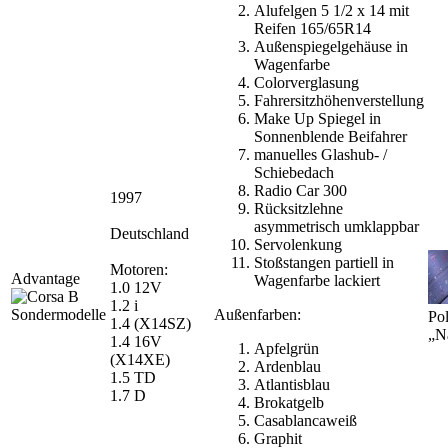
Alufelgen 5 1/2 x 14 mit
Reifen 165/65R14
Außenspiegelgehäuse in
Wagenfarbe
Colorverglasung
Fahrersitzhöhenverstellung
Make Up Spiegel in
Sonnenblende Beifahrer
manuelles Glashub- /
Schiebedach
Radio Car 300
1997
Rücksitzlehne
asymmetrisch umklappbar
Deutschland
Servolenkung
Stoßstangen partiell in
Motoren:
Advantage
Wagenfarbe lackiert
1.0 12V
1.2 i
Außenfarben:
Pol
1.4 (X14SZ)
„N
1.4 16V
Apfelgrün
(X14XE)
Ardenblau
1.5 TD
Atlantisblau
1.7 D
Brokatgelb
Casablancaweiß
Graphit