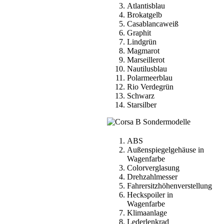
Atlantisblau
Brokatgelb
Casablancaweiß
Graphit
Lindgrün
Magmarot
Marseillerot
Nautilusblau
Polarmeerblau
Rio Verdegrün
Schwarz
Starsilber
ABS
Außenspiegelgehäuse in
Wagenfarbe
Colorverglasung
Drehzahlmesser
Fahrersitzhöhenverstellung
Heckspoiler in
Wagenfarbe
Klimaanlage
Lederlenkrad