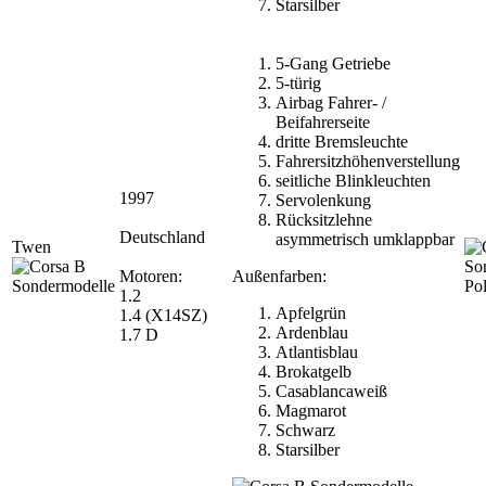
Starsilber
5-Gang Getriebe
5-türig
Airbag Fahrer- /
Beifahrerseite
dritte Bremsleuchte
Fahrersitzhöhenverstellung
seitliche Blinkleuchten
1997
Servolenkung
Rücksitzlehne
Deutschland
asymmetrisch umklappbar
Twen
Motoren:
Außenfarben:
Pol
1.2
Apfelgrün
1.4 (X14SZ)
Ardenblau
1.7 D
Atlantisblau
Brokatgelb
Casablancaweiß
Magmarot
Schwarz
Starsilber