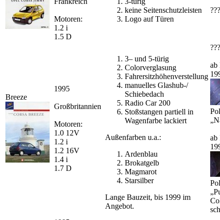
Frankreich
3-türig
keine Seitenschutzleisten
??
Motoren:
Logo auf Türen
1.2 i
1.5 D
??
3– und 5-türig
ab
Colorverglasung
19
Fahrersitzhöhenverstellung
manuelles Glashub-/
1995
Schiebedach
Breeze
Radio Car 200
Großbritannien
Pol
Stoßstangen partiell in
„N
Wagenfarbe lackiert
Motoren:
1.0 12V
Außenfarben u.a.:
ab
1.2 i
19
1.2 16V
Ardenblau
1.4 i
Brokatgelb
1.7 D
Magmarot
Starsilber
Pol
„P
Lange Bauzeit, bis 1999 im
Co
Angebot.
sc