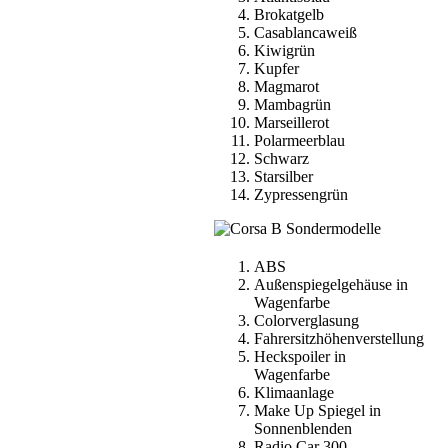
Brokatgelb
Casablancaweiß
Kiwigrün
Kupfer
Magmarot
Mambagrün
Marseillerot
Polarmeerblau
Schwarz
Starsilber
Zypressengrün
ABS
Außenspiegelgehäuse in
Wagenfarbe
Colorverglasung
Fahrersitzhöhenverstellung
Heckspoiler in
Wagenfarbe
Klimaanlage
Make Up Spiegel in
Sonnenblenden
Radio Car 300